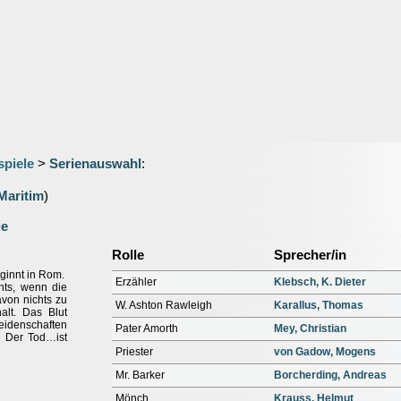
spiele
>
Serienauswahl
:
Maritim
)
ge
Rolle
Sprecher/in
beginnt in Rom.
Erzähler
Klebsch, K. Dieter
hts, wenn die
von nichts zu
W. Ashton Rawleigh
Karallus, Thomas
alt. Das Blut
 Leidenschaften
Pater Amorth
Mey, Christian
. Der Tod…ist
Priester
von Gadow, Mogens
Mr. Barker
Borcherding, Andreas
Mönch
Krauss, Helmut