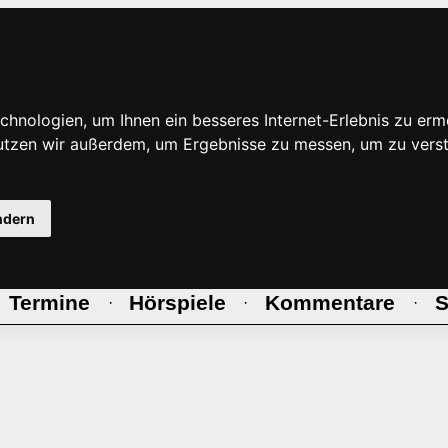
hnologien, um Ihnen ein besseres Internet-Erlebnis zu erm
nutzen wir außerdem, um Ergebnisse zu messen, um zu ve
ndern
Termine
Hörspiele
Kommentare
S
·
·
·