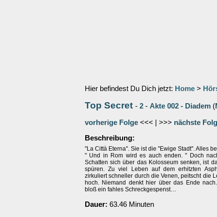
Hier befindest Du Dich jetzt:
Home
>
Hör
Top Secret
-
2
-
Akte 002 - Diadem
(
vorherige Folge
<<< | >>>
nächste Fol
Beschreibung:
''La Città Eterna''. Sie ist die ''Ewige Stadt''. Alles 
" Und in Rom wird es auch enden. " Doch nac
Schatten sich über das Kolosseum senken, ist da
spüren. Zu viel Leben auf dem erhitzten Asph
zirkuliert schneller durch die Venen, peitscht die
hoch. Niemand denkt hier über das Ende nach
bloß ein fahles Schreckgespenst…
Dauer:
63.46 Minuten