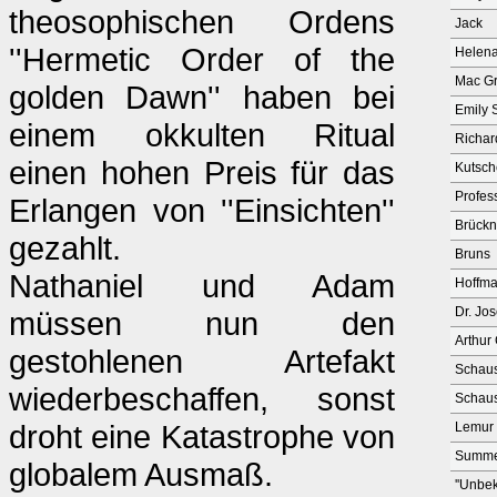
theosophischen Ordens
Jack
''Hermetic Order of the
Helena
Mac Gr
golden Dawn'' haben bei
Emily 
einem okkulten Ritual
Richar
einen hohen Preis für das
Kutsch
Profes
Erlangen von ''Einsichten''
Brückn
gezahlt.
Bruns
Nathaniel und Adam
Hoffm
Dr. Jo
müssen nun den
Arthur
gestohlenen Artefakt
Schaus
wiederbeschaffen, sonst
Schaus
droht eine Katastrophe von
Lemur
Summe
globalem Ausmaß.
''Unbek