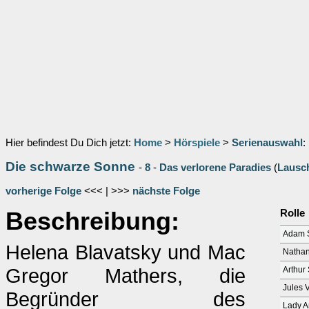
Hier befindest Du Dich jetzt:
Home
>
Hörspiele
>
Serienauswahl
:
Die schwarze Sonne
-
8
-
Das verlorene Paradies
(
Lausc
vorherige Folge
<<< | >>>
nächste Folge
Beschreibung:
Rolle
Adam 
Helena Blavatsky und Mac
Nathan
Gregor Mathers, die
Arthur
Jules 
Begründer des
Lady A