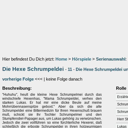
Hier befindest Du Dich jetzt:
Home
>
Hörspiele
>
Serienauswahl
:
Die Hexe Schrumpeldei
-
11
-
Die Hexe Schrumpeldei un
vorherige Folge
<<< | keine Folge danach
Beschreibung:
Rolle
''Huhuhu'', heult die kleine Hexe Schrumpelmei durch das
Erzähl
windschiefe Hexenhas, ''Mama Schrumpeldei, verhex den
starken Lukas. Er hat mir eine dicke Beule auf meine
Schrum
Mohrrübennasenspitze geboxt.'' Aber da sich die alte
Schrumpeldei eine Bittermedizin für Ihren Hexenschuß brauen
Schru
muß, schickt sie Ihr Tochter Schrumpelmei und den
Stumpfenstiel-Papagei aus, um Lukas gehörig zu verwünschen.
Herr S
Jedoch die zwei vollführen so eine fürchterliche Hexerei, daß
schließlich die erboste Schrumpeldei in ihren holzwurmigen
Lukas