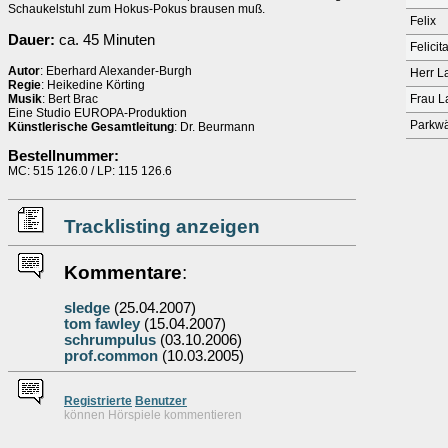
Schaukelstuhl zum Hokus-Pokus brausen muß.
Felix
Dauer:
ca. 45 Minuten
Felicit
Autor
: Eberhard Alexander-Burgh
Herr L
Regie
: Heikedine Körting
Musik
: Bert Brac
Frau L
Eine Studio EUROPA-Produktion
Parkwä
Künstlerische Gesamtleitung
: Dr. Beurmann
Bestellnummer:
MC: 515 126.0 / LP: 115 126.6
Tracklisting anzeigen
Kommentare
:
sledge
(25.04.2007)
tom fawley
(15.04.2007)
schrumpulus
(03.10.2006)
prof.common
(10.03.2005)
Re
g
istrierte
Benutzer
können Hörspiele kommentieren