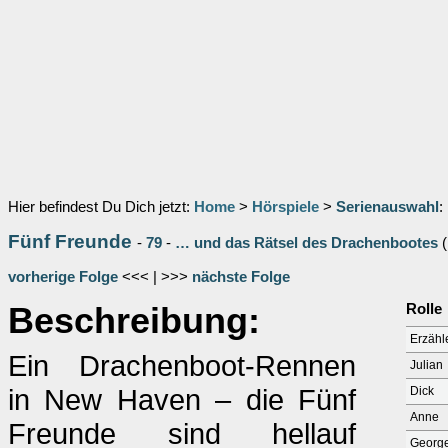
Hier befindest Du Dich jetzt:
Home
>
Hörspiele
>
Serienauswahl
:
Fünf Freunde
-
79
-
… und das Rätsel des Drachenbootes
(
vorherige Folge
<<< | >>>
nächste Folge
Beschreibung:
Rolle
Erzähl
Ein Drachenboot-Rennen
Julian
in New Haven – die Fünf
Dick
Anne
Freunde sind hellauf
Georg