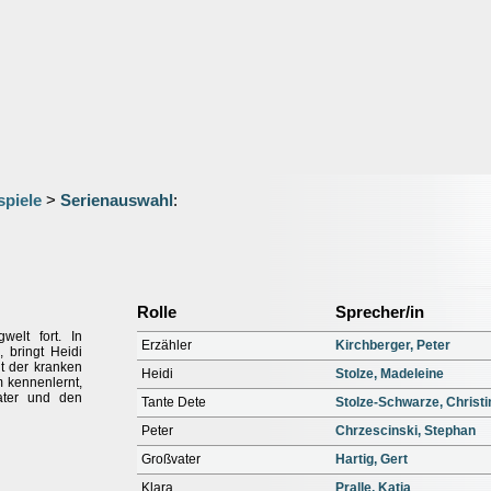
spiele
>
Serienauswahl
:
Rolle
Sprecher/in
elt fort. In
Erzähler
Kirchberger, Peter
 bringt Heidi
it der kranken
Heidi
Stolze, Madeleine
m kennenlernt,
ater und den
Tante Dete
Stolze-Schwarze, Christi
Peter
Chrzescinski, Stephan
Großvater
Hartig, Gert
Klara
Pralle, Katja