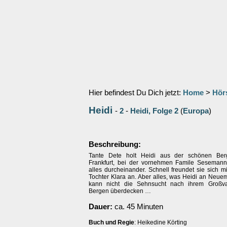
Hier befindest Du Dich jetzt:
Home
>
Hör
Heidi
-
2
-
Heidi, Folge 2
(
Europa
)
Beschreibung:
Tante Dete holt Heidi aus der schönen Bergw
Frankfurt, bei der vornehmen Famile Sesemann,
alles durcheinander. Schnell freundet sie sich m
Tochter Klara an. Aber alles, was Heidi an Neue
kann nicht die Sehnsucht nach ihrem Großv
Bergen überdecken …
Dauer:
ca. 45 Minuten
Buch und Regie
: Heikedine Körting