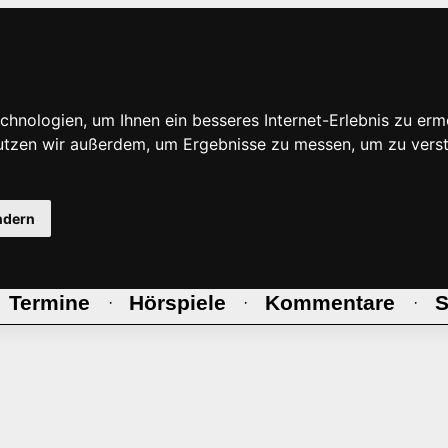
hnologien, um Ihnen ein besseres Internet-Erlebnis zu erm
nutzen wir außerdem, um Ergebnisse zu messen, um zu ve
ndern
Termine
Hörspiele
Kommentare
S
·
·
·