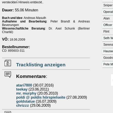
versteckten Hinweis entdeckt..
Sniper
Dauer:
55.06 Minuten
Operat
Buch und Idee
: Andreas Masuth
Alan
Aufnahme und Bearbeitung
: Peter Brandt & Andreas
Beverungen
Officer
Wissenschaftliche Beratung
: Dr. Axel Schunk (Berliner
Flint
Charité)
Seth W
VÖ:
18.06.2009
Serena
Bestellnummer:
CD: 895603-311
Hausw
Goodr
Tracklisting anzeigen
Pete M
Kommentare
:
atari7800
(30.07.2016)
teekay
(23.06.2011)
mr. murphy
(20.05.2010)
poldi @ poldis hörspielseite
(27.08.2009)
goldstatue
(16.07.2009)
chrizzz
(29.06.2009)