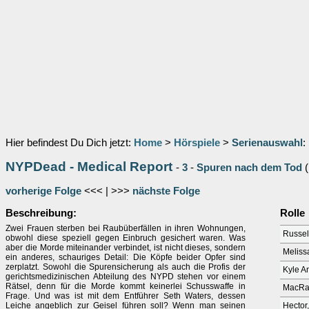
Hier befindest Du Dich jetzt:
Home
>
Hörspiele
>
Serienauswahl
:
NYPDead - Medical Report
-
3
-
Spuren nach dem Tod
(
vorherige Folge
<<< | >>>
nächste Folge
Beschreibung:
Rolle
Zwei Frauen sterben bei Raubüberfällen in ihren Wohnungen,
Russe
obwohl diese speziell gegen Einbruch gesichert waren. Was
aber die Morde miteinander verbindet, ist nicht dieses, sondern
Meliss
ein anderes, schauriges Detail: Die Köpfe beider Opfer sind
zerplatzt. Sowohl die Spurensicherung als auch die Profis der
Kyle A
gerichtsmedizinischen Abteilung des NYPD stehen vor einem
Rätsel, denn für die Morde kommt keinerlei Schusswaffe in
MacR
Frage. Und was ist mit dem Entführer Seth Waters, dessen
Leiche angeblich zur Geisel führen soll? Wenn man seinen
Hector