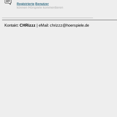
Re
g
istrierte
Benutzer
können Hörspiele kommentieren
Kontakt:
CHRizzz
| eMail: chrizzz@hoerspiele.de