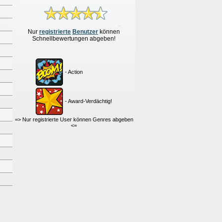
Nur
re
g
istrierte
Benutzer
können
Schnellbewertungen
abgeben!
- Action
- Award-Verdächtig!
=> Nur registrierte User können Genres abgeben
<=