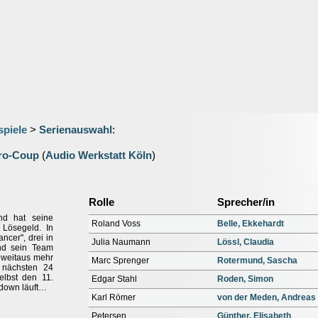
spiele
>
Serienauswahl
:
uro-Coup
(
Audio Werkstatt Köln
)
Rolle
Sprecher/in
nd hat seine
Roland Voss
Belle, Ekkehardt
 Lösegeld. In
cer'', drei in
Julia Naumann
Lössl, Claudia
nd sein Team
g weitaus mehr
Marc Sprenger
Rotermund, Sascha
 nächsten 24
elbst den 11.
Edgar Stahl
Roden, Simon
tdown läuft…
Karl Römer
von der Meden, Andreas
Petersen
Günther, Elisabeth