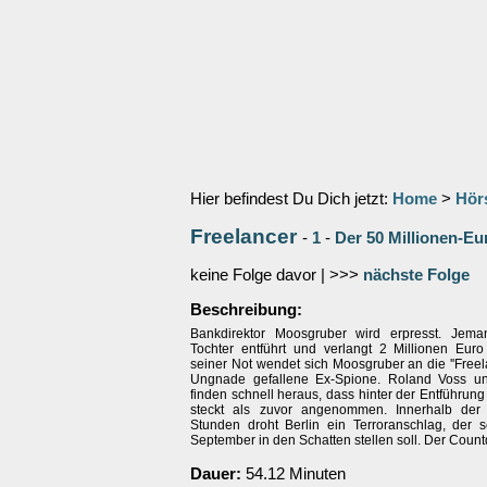
Hier befindest Du Dich jetzt:
Home
>
Hör
Freelancer
-
1
-
Der 50 Millionen-E
keine Folge davor | >>>
nächste Folge
Beschreibung:
Bankdirektor Moosgruber wird erpresst. Jema
Tochter entführt und verlangt 2 Millionen Euro
seiner Not wendet sich Moosgruber an die ''Freelan
Ungnade gefallene Ex-Spione. Roland Voss u
finden schnell heraus, dass hinter der Entführun
steckt als zuvor angenommen. Innerhalb der
Stunden droht Berlin ein Terroranschlag, der s
September in den Schatten stellen soll. Der Coun
Dauer:
54.12 Minuten