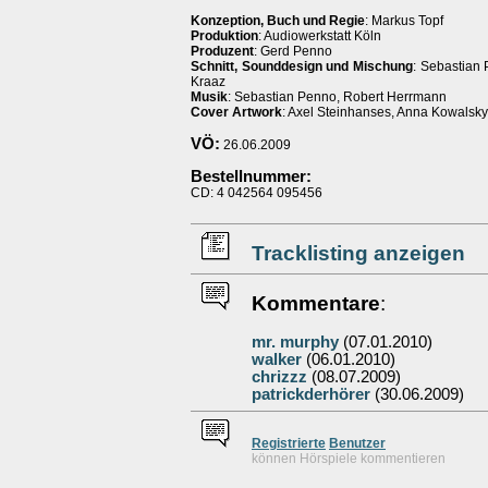
Konzeption, Buch und Regie
: Markus Topf
Produktion
: Audiowerkstatt Köln
Produzent
: Gerd Penno
Schnitt, Sounddesign und Mischung
: Sebastian
Kraaz
Musik
: Sebastian Penno, Robert Herrmann
Cover Artwork
: Axel Steinhanses, Anna Kowalsky
VÖ:
26.06.2009
Bestellnummer:
CD: 4 042564 095456
Tracklisting anzeigen
Kommentare
:
mr. murphy
(07.01.2010)
walker
(06.01.2010)
chrizzz
(08.07.2009)
patrickderhörer
(30.06.2009)
Re
g
istrierte
Benutzer
können Hörspiele kommentieren