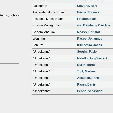
Falkenroth
Stevens, Bert
Alexander Moosgruber
Friebe, Thomas
 Penno, Tobias
Elisabeth Moosgruber
Fischer, Edda
Kristina Moosgruber
von Bemberg, Caroline
General Abdulov
Maass, Christof
Wenning
Raspe, Johannes
Schulze
Klimontko, Jacek
''Unbekannt''
Sorgini, Fabio
''Unbekannt''
Malotki, Jörg Vincent
''Unbekannt''
Kurth, Horst
''Unbekannt''
Topf, Markus
''Unbekannt''
Apitzsch, Anne
''Unbekannt''
Käser, Daniel
''Unbekannt''
Penno, Sebastian