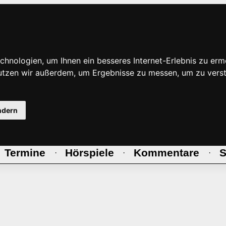
hnologien, um Ihnen ein besseres Internet-Erlebnis zu erm
nutzen wir außerdem, um Ergebnisse zu messen, um zu ve
ndern
Termine
Hörspiele
Kommentare
S
·
·
·