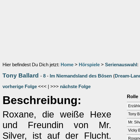
Hier befindest Du Dich jetzt:
Home
>
Hörspiele
>
Serienauswahl
:
Tony Ballard
-
8
-
Im Niemandsland des Bösen
(
Dream-Lan
vorherige Folge
<<< | >>>
nächste Folge
Beschreibung:
Rolle
Erzähl
Roxane, die weiße Hexe
Tony B
und Freundin von Mr.
Mr. Sil
Vicky 
Silver, ist auf der Flucht.
Roxan