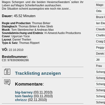
Magos Schergen und die beiden Hexenschwestern sollen ihr
Mago
Leben auf Magos Scheiterhaufen aushauchen.
Die Situation scheint auswegslos wie noch nie zuvor...
Oda
Dauer:
45.52 Minuten
Bruce 
Regie und Production
: Thomas Birker
Ian Ek
Dialogbuch
: Thomas Birker & Alex Streb
Claudi
Musik
: Tom Steinbrecher & Andreas Max
Soundabmischung und Endmix
: H-Airwest Audio Productions
Chefin
Cover
: Ugurcan Yüce
Layout
: Daniel Theilen
Craig 
Typo & Satz
: Thomas Rippert
Peggy
VÖ:
22.10.2010
Derek 
Bestellnummer:
Jill
CD: 9783939066286
Frau
Scherg
Tracklisting anzeigen
Scherg
Kommentare
:
Scherg
Scherg
big-barney
(03.11.2010)
tom fawley
(03.11.2010)
Scherg
chrizzz
(02.11.2010)
Scherg