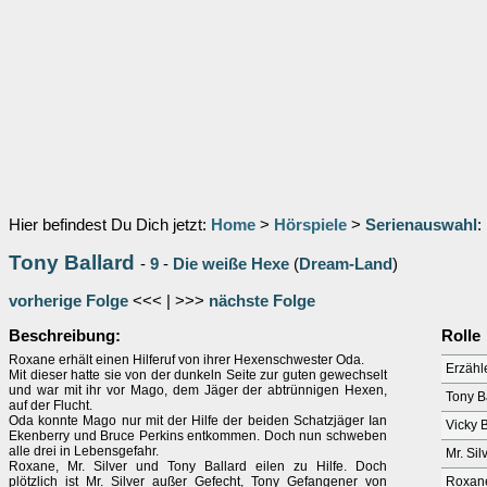
Hier befindest Du Dich jetzt:
Home
>
Hörspiele
>
Serienauswahl
:
Tony Ballard
-
9
-
Die weiße Hexe
(
Dream-Land
)
vorherige Folge
<<< | >>>
nächste Folge
Beschreibung:
Rolle
Roxane erhält einen Hilferuf von ihrer Hexenschwester Oda.
Erzähl
Mit dieser hatte sie von der dunkeln Seite zur guten gewechselt
und war mit ihr vor Mago, dem Jäger der abtrünnigen Hexen,
Tony B
auf der Flucht.
Oda konnte Mago nur mit der Hilfe der beiden Schatzjäger Ian
Vicky 
Ekenberry und Bruce Perkins entkommen. Doch nun schweben
alle drei in Lebensgefahr.
Mr. Sil
Roxane, Mr. Silver und Tony Ballard eilen zu Hilfe. Doch
plötzlich ist Mr. Silver außer Gefecht, Tony Gefangener von
Roxan