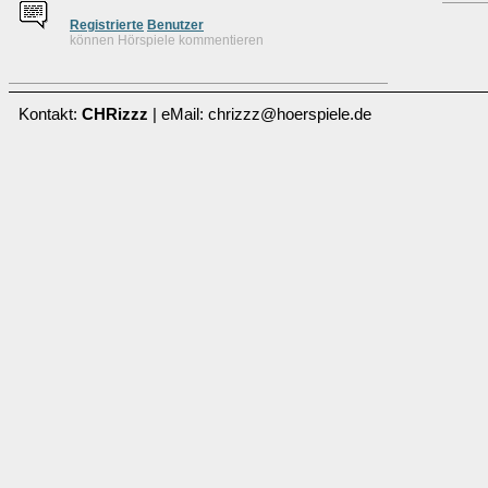
Re
g
istrierte
Benutzer
können Hörspiele kommentieren
Kontakt:
CHRizzz
| eMail: chrizzz@hoerspiele.de