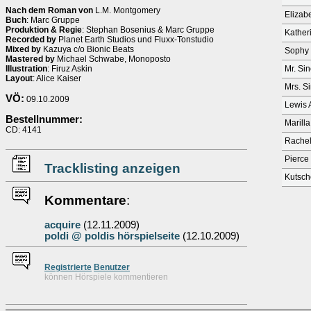
Nach dem Roman von
L.M. Montgomery
Elizab
Buch
: Marc Gruppe
Produktion & Regie
: Stephan Bosenius & Marc Gruppe
Kather
Recorded by
Planet Earth Studios und Fluxx-Tonstudio
Mixed by
Kazuya c/o Bionic Beats
Sophy 
Mastered by
Michael Schwabe, Monoposto
Illustration
: Firuz Askin
Mr. Sin
Layout
: Alice Kaiser
Mrs. Si
VÖ:
09.10.2009
Lewis 
Bestellnummer:
Marill
CD: 4141
Rachel
Pierce
Tracklisting anzeigen
Kutsch
Kommentare
:
acquire
(12.11.2009)
poldi @ poldis hörspielseite
(12.10.2009)
Re
g
istrierte
Benutzer
können Hörspiele kommentieren