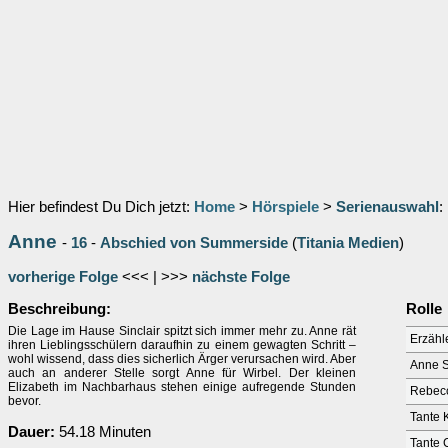
Hier befindest Du Dich jetzt:
Home
>
Hörspiele
>
Serienauswahl
:
Anne
-
16
-
Abschied von Summerside
(
Titania Medien
)
vorherige Folge
<<< | >>>
nächste Folge
Beschreibung:
Rolle
Die Lage im Hause Sinclair spitzt sich immer mehr zu. Anne rät
Erzähl
ihren Lieblingsschülern daraufhin zu einem gewagten Schritt –
wohl wissend, dass dies sicherlich Ärger verursachen wird. Aber
Anne S
auch an anderer Stelle sorgt Anne für Wirbel. Der kleinen
Elizabeth im Nachbarhaus stehen einige aufregende Stunden
Rebec
bevor.
Tante 
Dauer:
54.18 Minuten
Tante 