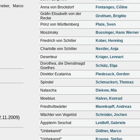
Rheber, Marco
Anna von Brockdorf
Fontanges, Céline
Gräfin Elisabeth von der
Grothum, Brigitte
Recke
Prinz von Württemberg
Plate, Sven
Moszinsky
Bussinger, Hans Werner
Friedrich von Schiller
Kober, Henning
Charlotte von Schiller
Nestler, Anja
Deserteur
Krüger, Lennart
Dorothea, die Dienstmagd
Schütz, Elga
Goethes
Direktor Ecatarina
Piedesack, Gordon
Spindel
Schmuckert, Thomas
Natascha
Diekow, Mia
Moebius
Halver, Konrad
Friedhofswärter
Mannkopff, Andreas
Wächter von Vogelöd
Schröder, Jochen
.11.2009)
Ägypterin Seschat
Leidloff, Gabriele
''Unbekannt''
Göllner, Marco
''Unbekannt''
Krause, Stefan