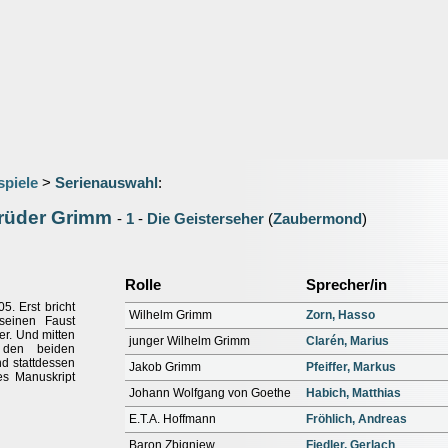
spiele
>
Serienauswahl
:
Brüder Grimm
-
1
-
Die Geisterseher
(
Zaubermond
)
Rolle
Sprecher/in
. Erst bricht
Wilhelm Grimm
Zorn, Hasso
seinen Faust
der. Und mitten
junger Wilhelm Grimm
Clarén, Marius
 den beiden
d stattdessen
Jakob Grimm
Pfeiffer, Markus
es Manuskript
Johann Wolfgang von Goethe
Habich, Matthias
E.T.A. Hoffmann
Fröhlich, Andreas
Baron Zbigniew
Fiedler, Gerlach