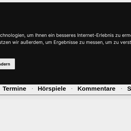
hnologien, um Ihnen ein besseres Internet-Erlebnis zu erm
nutzen wir außerdem, um Ergebnisse zu messen, um zu ve
ndern
Termine
Hörspiele
Kommentare
S
·
·
·