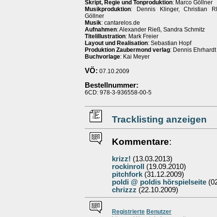
Skript, Regie und Tonproduktion
: Marco Göllner
Musikproduktion
: Dennis Klinger, Christian 
Göllner
Musik
: cantarelos.de
Aufnahmen
: Alexander Rieß, Sandra Schmitz
Titelillustration
: Mark Freier
Layout und Realisation
: Sebastian Hopf
Produktion Zaubermond verlag
: Dennis Ehrhardt
Buchvorlage
: Kai Meyer
VÖ:
07.10.2009
Bestellnummer:
6CD: 978-3-936558-00-5
Tracklisting anzeigen
Kommentare
:
krizz!
(13.03.2013)
rockinroll
(19.09.2010)
pitchfork
(31.12.2009)
poldi @ poldis hörspielseite
(02
chrizzz
(22.10.2009)
Re
g
istrierte
Benutzer