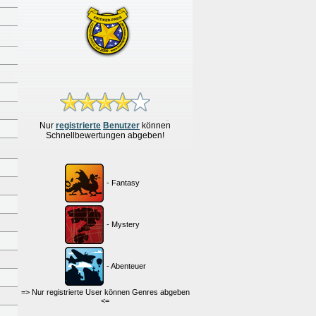
Nur
re
g
istrierte
Benutzer
können
Schnellbewertungen
abgeben!
- Fantasy
- Mystery
- Abenteuer
=> Nur registrierte User können Genres abgeben
<=