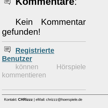
Kommentare
:
Kein Kommentar
gefunden!
Re
g
istrierte
Benutzer
können Hörspiele
kommentieren
Kontakt:
CHRizzz
| eMail: chrizzz@hoerspiele.de