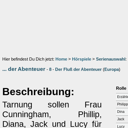
Hier befindest Du Dich jetzt:
Home
>
Hörspiele
>
Serienauswahl
:
... der Abenteuer
-
8
-
Der Fluß der Abenteuer
(
Europa
)
Beschreibung:
Rolle
Erzähle
Tarnung sollen Frau
Philipp
Cunningham, Phillip,
Dina
Jack
Diana, Jack und Lucy für
Lucy