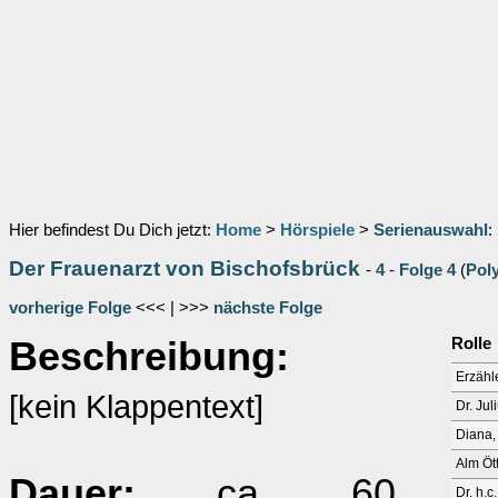
Hier befindest Du Dich jetzt:
Home
>
Hörspiele
>
Serienauswahl
:
Der Frauenarzt von Bischofsbrück
-
4
-
Folge 4
(
Pol
vorherige Folge
<<< | >>>
nächste Folge
Beschreibung:
Rolle
Erzähl
[kein Klappentext]
Dr. Jul
Diana,
Alm Ött
Dauer:
ca. 60
Dr. h.