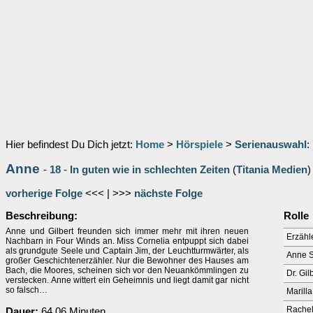
Hier befindest Du Dich jetzt:
Home
>
Hörspiele
>
Serienauswahl
:
Anne
-
18
-
In guten wie in schlechten Zeiten
(
Titania Medien
)
vorherige Folge
<<< | >>>
nächste Folge
Beschreibung:
Rolle
Anne und Gilbert freunden sich immer mehr mit ihren neuen
Erzähl
Nachbarn in Four Winds an. Miss Cornelia entpuppt sich dabei
als grundgute Seele und Captain Jim, der Leuchtturmwärter, als
Anne S
großer Geschichtenerzähler. Nur die Bewohner des Hauses am
Bach, die Moores, scheinen sich vor den Neuankömmlingen zu
Dr. Gil
verstecken. Anne wittert ein Geheimnis und liegt damit gar nicht
so falsch…
Marill
Rachel
Dauer:
64.06 Minuten