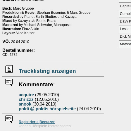
Captai
Buch:
Marc Gruppe
Produktion & Regie:
Stephan Bosenius & Marc Gruppe
Cornel
Recorded
by Planet Earth Studios und Kazuya
Mixed
by Kazuya c/o Bionic Beats
Davy K
Mastered
by Michael Schwabe, Monoposto
Illustration:
Firuz Askin
Leslie
Layout:
Alice Kaiser
Dick M
VÖ:
20.04.2010
Marshal
Bestellnummer:
CD: 4272
Tracklisting anzeigen
Kommentare
:
acquire
(29.05.2010)
chrizzz
(12.05.2010)
snook
(30.04.2010)
poldi @ poldis hörspielseite
(24.04.2010)
Re
g
istrierte
Benutzer
können Hörspiele kommentieren