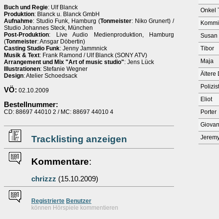
Buch und Regie
: Ulf Blanck
Onkel 
Produktion
: Blanck u. Blanck GmbH
Aufnahme
: Studio Funk, Hamburg (
Tonmeister
: Niko Grunert) /
Kommi
Studio Johannes Steck, München
Post-Produktion
: Live Audio Medienproduktion, Hamburg
Susan
(
Tonmeister
: Ansgar Döbertin)
Casting Studio Funk
: Jenny Jammnick
Tibor
Musik & Text
: Frank Ramond / Ulf Blanck (SONY ATV)
Maja
Arrangement und Mix "Art of music studio"
: Jens Lück
Illustrationen
: Stefanie Wegner
Ältere
Design
: Atelier Schoedsack
Polizis
VÖ:
02.10.2009
Eliot
Bestellnummer:
CD: 88697 44010 2 / MC: 88697 44010 4
Porter
Giovan
Tracklisting anzeigen
Jerem
Kommentare
:
chrizzz
(15.10.2009)
Re
g
istrierte
Benutzer
können Hörspiele kommentieren