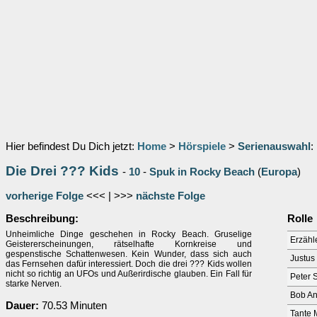
Hier befindest Du Dich jetzt:
Home
>
Hörspiele
>
Serienauswahl
:
Die Drei ??? Kids
-
10
-
Spuk in Rocky Beach
(
Europa
)
vorherige Folge
<<< | >>>
nächste Folge
Beschreibung:
Rolle
Unheimliche Dinge geschehen in Rocky Beach. Gruselige
Erzähl
Geistererscheinungen, rätselhafte Kornkreise und
gespenstische Schattenwesen. Kein Wunder, dass sich auch
Justus
das Fernsehen dafür interessiert. Doch die drei ??? Kids wollen
nicht so richtig an UFOs und Außerirdische glauben. Ein Fall für
Peter 
starke Nerven.
Bob A
Dauer:
70.53 Minuten
Tante 