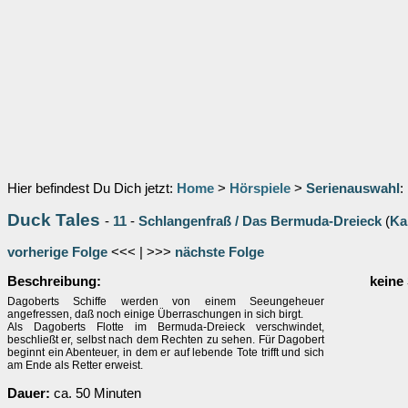
Hier befindest Du Dich jetzt:
Home
>
Hörspiele
>
Serienauswahl
:
Duck Tales
-
11
-
Schlangenfraß / Das Bermuda-Dreieck
(
Ka
vorherige Folge
<<< | >>>
nächste Folge
Beschreibung:
keine
Dagoberts Schiffe werden von einem Seeungeheuer
angefressen, daß noch einige Überraschungen in sich birgt.
Als Dagoberts Flotte im Bermuda-Dreieck verschwindet,
beschließt er, selbst nach dem Rechten zu sehen. Für Dagobert
beginnt ein Abenteuer, in dem er auf lebende Tote trifft und sich
am Ende als Retter erweist.
Dauer:
ca. 50 Minuten