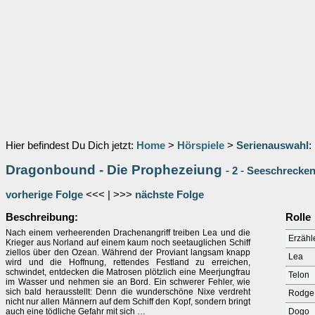
Hier befindest Du Dich jetzt:
Home
>
Hörspiele
>
Serienauswahl
:
Dragonbound - Die Prophezeiung
-
2
-
Seeschrecke
vorherige Folge
<<< | >>>
nächste Folge
Beschreibung:
Rolle
Nach einem verheerenden Drachenangriff treiben Lea und die
Erzähl
Krieger aus Norland auf einem kaum noch seetauglichen Schiff
ziellos über den Ozean. Während der Proviant langsam knapp
Lea
wird und die Hoffnung, rettendes Festland zu erreichen,
schwindet, entdecken die Matrosen plötzlich eine Meerjungfrau
Telon
im Wasser und nehmen sie an Bord. Ein schwerer Fehler, wie
sich bald herausstellt: Denn die wunderschöne Nixe verdreht
Rodge
nicht nur allen Männern auf dem Schiff den Kopf, sondern bringt
auch eine tödliche Gefahr mit sich …
Dogo