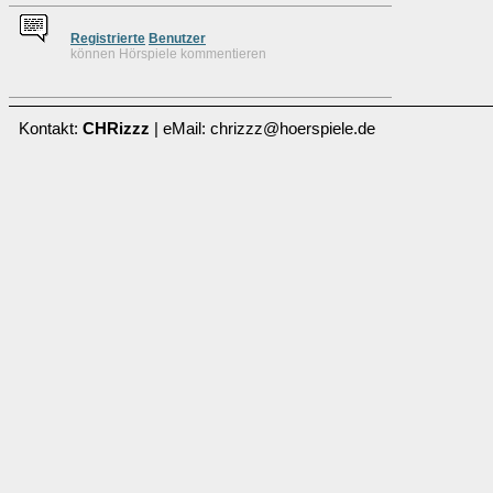
Re
g
istrierte
Benutzer
können Hörspiele kommentieren
Kontakt:
CHRizzz
| eMail: chrizzz@hoerspiele.de