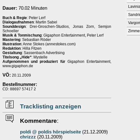
Lavini
Dauer:
70.02 Minuten
Sandri
Buch & Regie
: Peter Lerf
Dialogaufnahmen
: Martin Sabel
Vargo
Sounddesign
: Drei-Groschen-Studios, Jonas Zorn, Semjon
Schoeller
Zimme
Musik & Tonmischung
: Gigaphon Entertainment, Peter Lerf
Mastering
: Sebastian Röder
Illustration
: Anne Stokes (annestokes.com)
Redaktion
: Hilla Fitzen
Gestaltung
: Sassenbach Advertising
Titelsong „Hide“
: Mystelle
Aufgenommen und produziert für
Gigaphon Entertainment,
www.gigaphon.de
VÖ:
20.11.2009
Bestellnummer:
CD: 88697 57417 2
Tracklisting anzeigen
Kommentare
:
poldi @ poldis hörspielseite
(21.12.2009)
chrizzz
(20.11.2009)