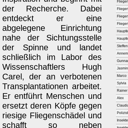
Fliege
der Recherche. Dabei
Fliege
entdeckt er eine
Fliege
Fliege
abgelegene Einrichtung
Hauptk
nahe der Sichtungsstelle
Hauptk
der Spinne und landet
Steffen
Annema
schließlich im Labor des
Gunnar
Wissenschaftlers Hugh
Jasmin
Carel, der an verbotenen
Marco
Sylvia
Transplantationen arbeitet.
R
Er entführt Menschen und
Alex
ersetzt deren Köpfe gegen
Claudi
riesige Fliegenschädel und
Polizist
Insekt
schafft so neben
Insekt