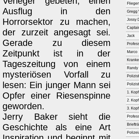
Verleger gebeten, einen
Fliege
Ausflug in den
Gregg V
Horrorsektor zu machen,
Jossy 
Captai
der zurzeit angesagt sei.
Jack
Gerade zu diesem
Profess
Zeitpunkt ist in der
Marco
Kranke
Tageszeitung von einem
Randy 
mysteriösen Vorfall zu
Polizis
lesen: Ein junger Mann sei
Polizis
1. Kopf
Opfer einer Riesenspinne
2. Kopf
geworden.
3. Kopf
Jerry Baker sieht die
Profess
Geschichte als eine Art
Brieftr
Polizei
Inspiration und beginnt mit