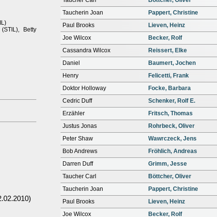
Taucher Carl
Böttcher, Oliver
Taucherin Joan
Pappert, Christine
IL)
Paul Brooks
Lieven, Heinz
(STIL), Betty
Joe Wilcox
Becker, Rolf
Cassandra Wilcox
Reissert, Elke
Daniel
Baumert, Jochen
Henry
Felicetti, Frank
Doktor Holloway
Focke, Barbara
Cedric Duff
Schenker, Rolf E.
Erzähler
Fritsch, Thomas
Justus Jonas
Rohrbeck, Oliver
Peter Shaw
Wawrczeck, Jens
Bob Andrews
Fröhlich, Andreas
Darren Duff
Grimm, Jesse
Taucher Carl
Böttcher, Oliver
Taucherin Joan
Pappert, Christine
.02.2010)
Paul Brooks
Lieven, Heinz
Joe Wilcox
Becker, Rolf