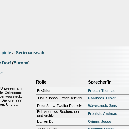
spiele
>
Serienauswahl
:
 Dorf
(
Europa
)
ge
Rolle
Sprecher/in
in Unwesen am
Erzähler
Fritsch, Thomas
le Geheimnis
der was steckt
Justus Jonas, Erster Detektiv
Rohrbeck, Oliver
 Die drei ???
ten. Und dann
Peter Shaw, Zweiter Detektiv
Wawrczeck, Jens
Bob Andrews, Recherchen
Fröhlich, Andreas
und Archiv
Darren Duff
Grimm, Jesse