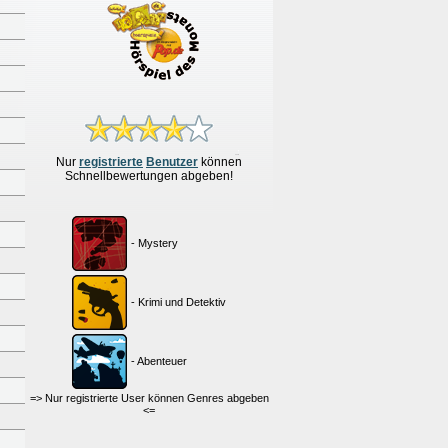
Nur
re
g
istrierte
Benutzer
können
Schnellbewertungen
abgeben!
- Mystery
- Krimi und Detektiv
- Abenteuer
=> Nur registrierte User können Genres abgeben
<=