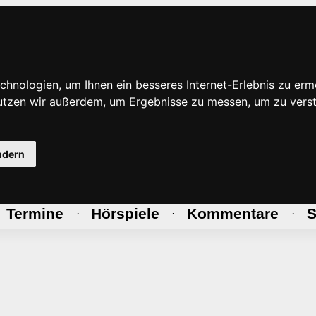
hnologien, um Ihnen ein besseres Internet-Erlebnis zu erm
nutzen wir außerdem, um Ergebnisse zu messen, um zu ve
ndern
Termine
Hörspiele
Kommentare
S
·
·
·