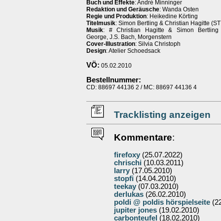
Buch und Effekte
: André Minninger
Redaktion und Geräusche
: Wanda Osten
Regie und Produktion
: Heikedine Körting
Titelmusik
: Simon Bertling & Christian Hagitte (ST
Musik
: # Christian Hagitte & Simon Bertling 
George, J.S. Bach, Morgenstern
Cover-Illustration
: Silvia Christoph
Design
: Atelier Schoedsack
VÖ:
05.02.2010
Bestellnummer:
CD: 88697 44136 2 / MC: 88697 44136 4
Tracklisting anzeigen
Kommentare
:
firefoxy
(25.07.2022)
chrischi
(10.03.2011)
larry
(17.05.2010)
stopfi
(14.04.2010)
teekay
(07.03.2010)
derlukas
(26.02.2010)
poldi @ poldis hörspielseite
(22
jupiter jones
(19.02.2010)
carbonteufel
(18.02.2010)