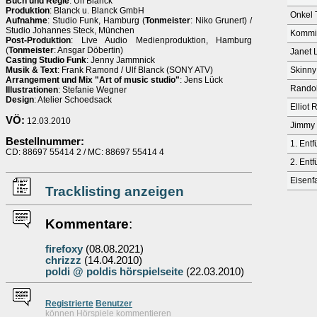
Buch und Regie
: Ulf Blanck
Produktion
: Blanck u. Blanck GmbH
Onkel 
Aufnahme
: Studio Funk, Hamburg (
Tonmeister
: Niko Grunert) /
Studio Johannes Steck, München
Kommi
Post-Produktion
: Live Audio Medienproduktion, Hamburg
(
Tonmeister
: Ansgar Döbertin)
Janet 
Casting Studio Funk
: Jenny Jammnick
Musik & Text
: Frank Ramond / Ulf Blanck (SONY ATV)
Skinny
Arrangement und Mix "Art of music studio"
: Jens Lück
Randol
Illustrationen
: Stefanie Wegner
Design
: Atelier Schoedsack
Elliot R
VÖ:
12.03.2010
Jimmy 
Bestellnummer:
1. Entf
CD: 88697 55414 2 / MC: 88697 55414 4
2. Entf
Eisenf
Tracklisting anzeigen
Kommentare
:
firefoxy
(08.08.2021)
chrizzz
(14.04.2010)
poldi @ poldis hörspielseite
(22.03.2010)
Re
g
istrierte
Benutzer
können Hörspiele kommentieren