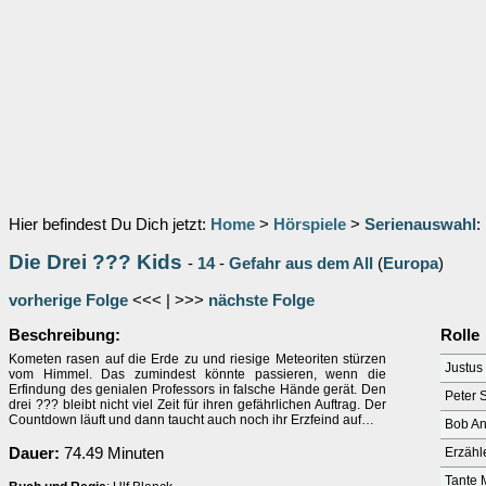
Hier befindest Du Dich jetzt:
Home
>
Hörspiele
>
Serienauswahl
:
Die Drei ??? Kids
-
14
-
Gefahr aus dem All
(
Europa
)
vorherige Folge
<<< | >>>
nächste Folge
Beschreibung:
Rolle
Kometen rasen auf die Erde zu und riesige Meteoriten stürzen
Justus
vom Himmel. Das zumindest könnte passieren, wenn die
Erfindung des genialen Professors in falsche Hände gerät. Den
Peter 
drei ??? bleibt nicht viel Zeit für ihren gefährlichen Auftrag. Der
Countdown läuft und dann taucht auch noch ihr Erzfeind auf…
Bob A
Dauer:
74.49 Minuten
Erzähl
Tante 