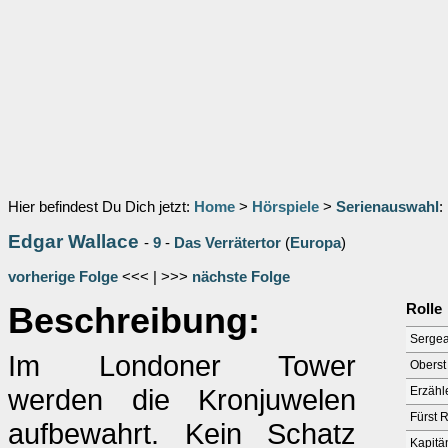
Hier befindest Du Dich jetzt:
Home
>
Hörspiele
>
Serienauswahl
:
Edgar Wallace
-
9
-
Das Verrätertor
(
Europa
)
vorherige Folge
<<< | >>>
nächste Folge
Beschreibung:
Rolle
Sergea
Im Londoner Tower
Oberst
werden die Kronjuwelen
Erzähl
Fürst R
aufbewahrt. Kein Schatz
Kapitä