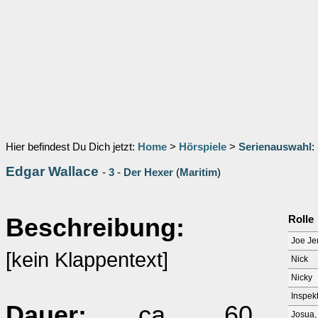
Hier befindest Du Dich jetzt:
Home
>
Hörspiele
>
Serienauswahl
:
Edgar Wallace
-
3
-
Der Hexer
(
Maritim
)
Beschreibung:
Rolle
Joe Je
[kein Klappentext]
Nick
Nicky
Inspekt
Dauer:
ca. 60
Josua,