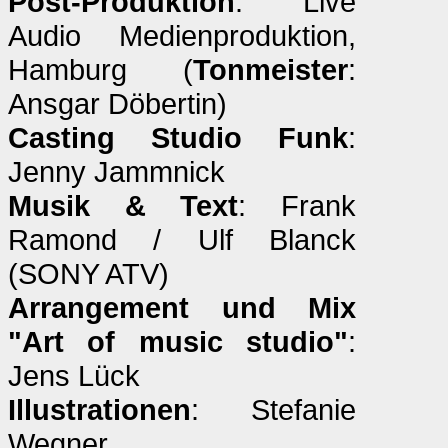
Post-Produktion
: Live
Audio Medienproduktion,
Hamburg (
Tonmeister
:
Ansgar Döbertin)
Casting Studio Funk
:
Jenny Jammnick
Musik & Text
: Frank
Ramond / Ulf Blanck
(SONY ATV)
Arrangement und Mix
"Art of music studio"
:
Jens Lück
Illustrationen
: Stefanie
Wegner