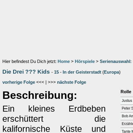
Hier befindest Du Dich jetzt:
Home
>
Hörspiele
>
Serienauswahl
:
Die Drei ??? Kids
-
15
-
In der Geisterstadt
(
Europa
)
vorherige Folge
<<< | >>>
nächste Folge
Beschreibung:
Rolle
Justus
Ein kleines Erdbeben
Peter 
erschüttert die
Bob A
Erzähl
kalifornische Küste und
Tante 