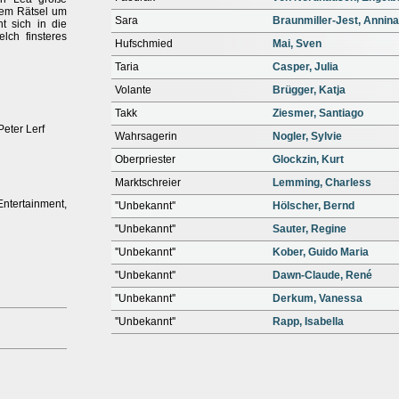
dem Rätsel um
Sara
Braunmiller-Jest, Annina
t sich in die
lch finsteres
Hufschmied
Mai, Sven
Taria
Casper, Julia
Volante
Brügger, Katja
Takk
Ziesmer, Santiago
Peter Lerf
Wahrsagerin
Nogler, Sylvie
Oberpriester
Glockzin, Kurt
Marktschreier
Lemming, Charless
tertainment,
''Unbekannt''
Hölscher, Bernd
''Unbekannt''
Sauter, Regine
''Unbekannt''
Kober, Guido Maria
''Unbekannt''
Dawn-Claude, René
''Unbekannt''
Derkum, Vanessa
''Unbekannt''
Rapp, Isabella