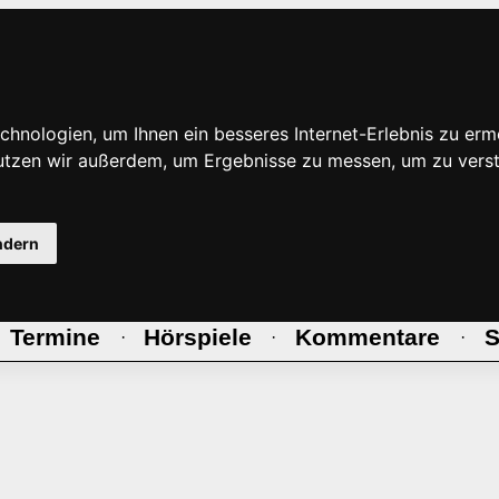
hnologien, um Ihnen ein besseres Internet-Erlebnis zu erm
nutzen wir außerdem, um Ergebnisse zu messen, um zu ve
ndern
Termine
Hörspiele
Kommentare
S
·
·
·