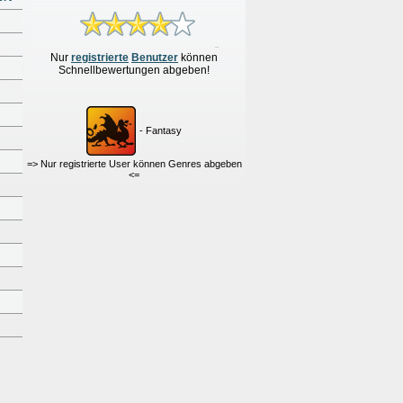
Nur
re
g
istrierte
Benutzer
können
Schnellbewertungen
abgeben!
- Fantasy
=> Nur registrierte User können Genres abgeben
<=