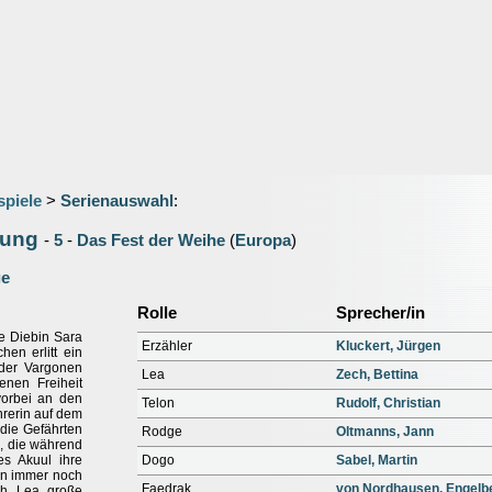
spiele
>
Serienauswahl
:
iung
-
5
-
Das Fest der Weihe
(
Europa
)
ge
Rolle
Sprecher/in
ge Diebin Sara
Erzähler
Kluckert, Jürgen
en erlitt ein
 der Vargonen
Lea
Zech, Bettina
enen Freiheit
vorbei an den
Telon
Rudolf, Christian
hrerin auf dem
 die Gefährten
Rodge
Oltmanns, Jann
n, die während
s Akuul ihre
Dogo
Sabel, Martin
en immer noch
Faedrak
von Nordhausen, Engelb
ich Lea große