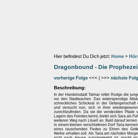
Hier befindest Du Dich jetzt:
Home
>
Hör
Dragonbound - Die Propheze
vorherige Folge
<<< | >>>
nächste Fol
Beschreibung:
In der Handelsstadt Talmar rettet Rodge die jun
vor den Stadtwachen. Das widerspenstige Mädch
schreckliches Schicksal in der Gefangenschaft
und versucht nun, sich in ihrer wiedergewonn
zurechtzufinden. Da sie die versteckten Pfade 
Lagern des Feindes kennt, bietet sich Sara als Fü
weiteren Weg nach Liluell an. Bald darauf lernen
in einem kleinen verschlafenen Dorf Taria kenne
eines rauschenden Festes zu Ehren des Gotte
Weihe erhalten soll. Als Taria am nächsten Morg
nicht nach Hause zurückgekehrt ist, macht s