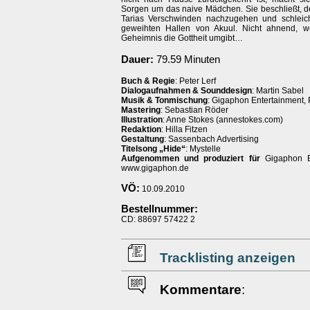
Sorgen um das naive Mädchen. Sie beschließt, 
Tarias Verschwinden nachzugehen und schleich
geweihten Hallen von Akuul. Nicht ahnend, we
Geheimnis die Gottheit umgibt…
Dauer:
79.59 Minuten
Buch & Regie
: Peter Lerf
Dialogaufnahmen & Sounddesign
: Martin Sabel
Musik & Tonmischung
: Gigaphon Entertainment, 
Mastering
: Sebastian Röder
Illustration
: Anne Stokes (annestokes.com)
Redaktion
: Hilla Fitzen
Gestaltung
: Sassenbach Advertising
Titelsong „Hide“
: Mystelle
Aufgenommen und produziert für
Gigaphon En
www.gigaphon.de
VÖ:
10.09.2010
Bestellnummer:
CD: 88697 57422 2
Tracklisting anzeigen
Kommentare
: