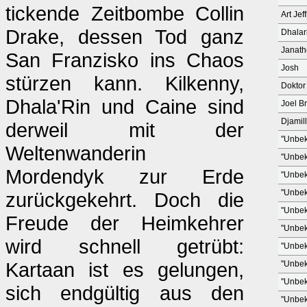
tickende Zeitbombe Collin
Art Jeff
Drake, dessen Tod ganz
Dhalar
Janat
San Franzisko ins Chaos
Josh
stürzen kann. Kilkenny,
Doktor
Dhala'Rin und Caine sind
Joel B
Djamil
derweil mit der
''Unbek
Weltenwanderin
''Unbek
Mordendyk zur Erde
''Unbek
''Unbek
zurückgekehrt. Doch die
''Unbek
Freude der Heimkehrer
''Unbek
wird schnell getrübt:
''Unbek
Kartaan ist es gelungen,
''Unbek
''Unbek
sich endgültig aus den
''Unbek