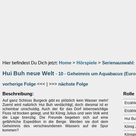
Hier befindest Du Dich jetzt:
Home
>
Hörspiele
>
Serienauswahl
:
Hui Buh neue Welt
-
10
-
Geheimnis um Aquabacus
(
Euro
vorherige Folge
<<< | >>>
nächste Folge
Beschreibung:
Rolle
Auf ganz Schloss Burgeck gibt es plötzlich kein Wasser mehr!
Erzähle
Zuerst wird natürlich Hui Buh verdächtigt, doch diesmal ist er
scheinbar unschuldig. Auch der für das Dorf lebenswichtige
Erzähl
Fluss ist trocken gelegt, und für König Julius und sein Volk wird
die Lage brenzlig. Die Freunde begeben sich auf eine
Hui Bu
gefährliche Expedition in die Berge. Werden sie dort dem
Geheimnis des verschwundenen Wassers auf die Spur
König J
kommen?
Königi