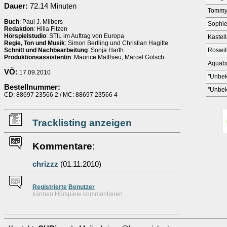
Dauer:
72.14 Minuten
Tomm
Buch
: Paul J. Milbers
Sophi
Redaktion
: Hilla Fitzen
Hörspielstudio
: STIL im Auftrag von Europa
Kastel
Regie, Ton und Musik
: Simon Bertling und Christian Hagitte
Schnitt und Nachbearbeitung
: Sonja Harth
Roswi
Produktionsassistentin
: Maurice Matthieu, Marcel Gotsch
Aquab
VÖ:
17.09.2010
''Unbek
Bestellnummer:
''Unbek
CD: 88697 23566 2 / MC: 88697 23566 4
Tracklisting anzeigen
Kommentare
:
chrizzz
(01.11.2010)
Re
g
istrierte
Benutzer
können Hörspiele kommentieren