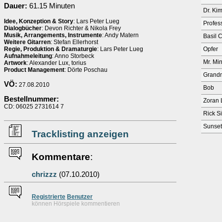
Dauer:
61.15 Minuten
Dr. Ki
Idee, Konzeption & Story
: Lars Peter Lueg
Profes
Dialogbücher
: Devon Richter & Nikola Frey
Musik, Arrangements, Instrumente
: Andy Matern
Basil 
Weitere Gitarren
: Stefan Ellerhorst
Regie, Produktion & Dramaturgie
: Lars Peter Lueg
Opfer
Aufnahmeleitung
: Anno Storbeck
Mr. Mi
Artwork
: Alexander Lux, torius
Product Management
: Dörte Poschau
Grandm
VÖ:
27.08.2010
Bob
Bestellnummer:
Zoran 
CD: 06025 2731614 7
Rick Si
Sunset
Tracklisting anzeigen
Kommentare
:
chrizzz
(07.10.2010)
Re
g
istrierte
Benutzer
können Hörspiele kommentieren