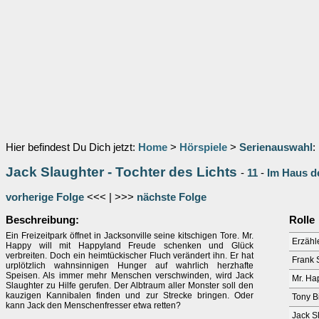
Hier befindest Du Dich jetzt:
Home
>
Hörspiele
>
Serienauswahl
:
Jack Slaughter - Tochter des Lichts
-
11
-
Im Haus d
vorherige Folge
<<< | >>>
nächste Folge
Beschreibung:
Rolle
Ein Freizeitpark öffnet in Jacksonville seine kitschigen Tore. Mr.
Erzähl
Happy will mit Happyland Freude schenken und Glück
verbreiten. Doch ein heimtückischer Fluch verändert ihn. Er hat
Frank 
urplötzlich wahnsinnigen Hunger auf wahrlich herzhafte
Speisen. Als immer mehr Menschen verschwinden, wird Jack
Mr. Ha
Slaughter zu Hilfe gerufen. Der Albtraum aller Monster soll den
kauzigen Kannibalen finden und zur Strecke bringen. Oder
Tony B
kann Jack den Menschenfresser etwa retten?
Jack S