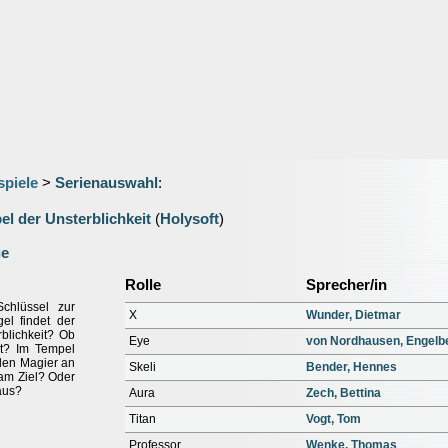
spiele
>
Serienauswahl
:
l der Unsterblichkeit
(
Holysoft
)
ge
Rolle
Sprecher/in
chlüssel zur
X
Wunder, Dietmar
el findet der
blichkeit? Ob
Eye
von Nordhausen, Engelb
st? Im Tempel
 den Magier an
Skeli
Bender, Hennes
 am Ziel? Oder
aus?
Aura
Zech, Bettina
Titan
Vogt, Tom
Professor
Wenke, Thomas