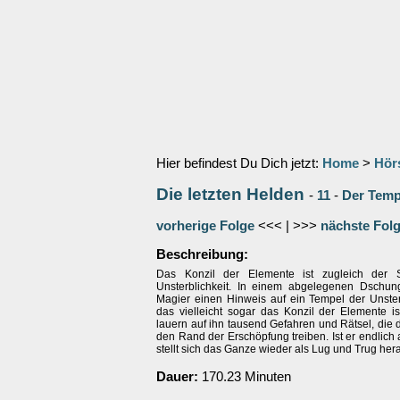
Hier befindest Du Dich jetzt:
Home
>
Hör
Die letzten Helden
-
11
-
Der Tempe
vorherige Folge
<<< | >>>
nächste Fol
Beschreibung:
Das Konzil der Elemente ist zugleich der S
Unsterblichkeit. In einem abgelegenen Dschung
Magier einen Hinweis auf ein Tempel der Unster
das vielleicht sogar das Konzil der Elemente i
lauern auf ihn tausend Gefahren und Rätsel, die
den Rand der Erschöpfung treiben. Ist er endlich
stellt sich das Ganze wieder als Lug und Trug her
Dauer:
170.23 Minuten