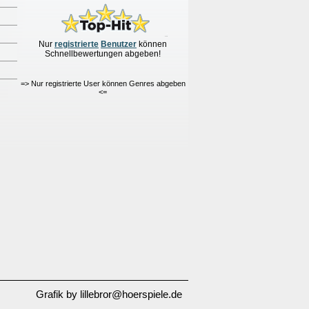
Nur
re
g
istrierte
Benutzer
können
Schnellbewertungen
abgeben!
=> Nur registrierte User können Genres abgeben
<=
Grafik by lillebror@hoerspiele.de