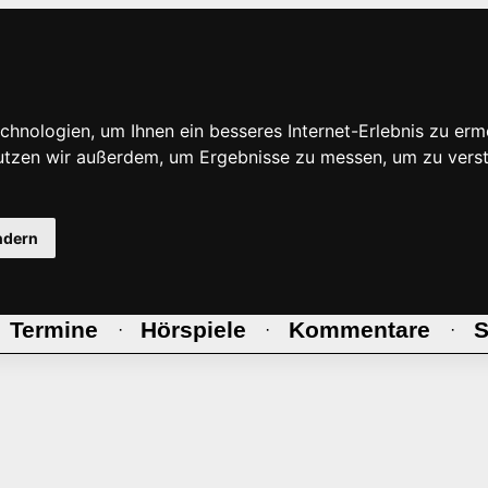
hnologien, um Ihnen ein besseres Internet-Erlebnis zu erm
nutzen wir außerdem, um Ergebnisse zu messen, um zu ve
ndern
Termine
Hörspiele
Kommentare
S
·
·
·