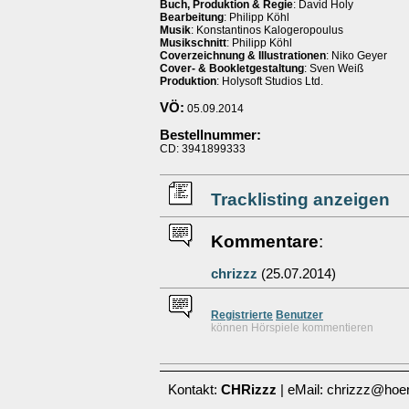
Buch, Produktion & Regie
: David Holy
Bearbeitung
: Philipp Köhl
Musik
: Konstantinos Kalogeropoulus
Musikschnitt
: Philipp Köhl
Coverzeichnung & Illustrationen
: Niko Geyer
Cover- & Bookletgestaltung
: Sven Weiß
Produktion
: Holysoft Studios Ltd.
VÖ:
05.09.2014
Bestellnummer:
CD: 3941899333
Tracklisting anzeigen
Kommentare
:
chrizzz
(25.07.2014)
Re
g
istrierte
Benutzer
können Hörspiele kommentieren
Kontakt:
CHRizzz
| eMail: chrizzz@hoer