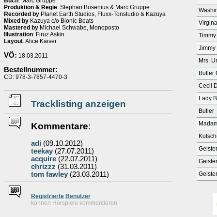
Buch
: Marc Gruppe
Produktion & Regie
: Stephan Bosenius & Marc Gruppe
Washin
Recorded by
Planet Earth Studios, Fluxx-Tonstudio & Kazuya
Mixed by
Kazuya c/o Bionic Beats
Virgina
Mastered by
Michael Schwabe, Monoposto
Illustration
: Firuz Askin
Timmy 
Layout
: Alice Kaiser
Jimmy 
VÖ:
18.03.2011
Mrs. 
Bestellnummer:
Butler
CD: 978-3-7857-4470-3
Cecil 
Lady B
Tracklisting anzeigen
Butler
Madam
Kommentare
:
Kutsch
adi
(09.10.2012)
Geiste
teekay
(27.07.2011)
acquire
(22.07.2011)
Geiste
chrizzz
(31.03.2011)
tom fawley
(23.03.2011)
Geiste
Re
g
istrierte
Benutzer
können Hörspiele kommentieren