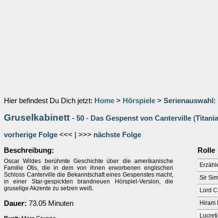
Hier befindest Du Dich jetzt:
Home
>
Hörspiele
>
Serienauswahl
:
Gruselkabinett
-
50
-
Das Gespenst von Canterville
(
Titani
vorherige Folge
<<< | >>>
nächste Folge
Beschreibung:
Rolle
Oscar Wildes berühmte Geschichte über die amerikanische
Erzähl
Familie Otis, die in dem von ihnen erworbenen englischen
Schloss Canterville die Bekanntschaft eines Gespenstes macht,
Sir Si
in einer Star-gespickten brandneuen Hörspiel-Version, die
gruselige Akzente zu setzen weiß.
Lord C
Dauer:
73.05 Minuten
Hiram 
Lucreti