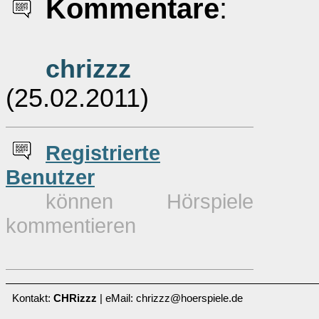
Kommentare
:
chrizzz
(25.02.2011)
Re
g
istrierte
Benutzer
können Hörspiele
kommentieren
Kontakt:
CHRizzz
| eMail: chrizzz@hoerspiele.de