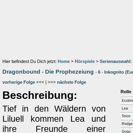
Hier befindest Du Dich jetzt:
Home
>
Hörspiele
>
Serienauswahl
:
Dragonbound - Die Prophezeiung
-
6
-
Inkognito
(
Eu
vorherige Folge
<<< | >>>
nächste Folge
Beschreibung:
Rolle
Erzähl
Tief in den Wäldern von
Lea
Liluell kommen Lea und
Telon
Rodge
ihre Freunde einer
Dogo