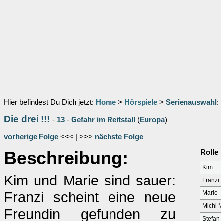
Hier befindest Du Dich jetzt:
Home
>
Hörspiele
>
Serienauswahl
:
Die drei !!!
-
13
-
Gefahr im Reitstall
(
Europa
)
vorherige Folge
<<< | >>>
nächste Folge
Beschreibung:
Rolle
Kim
Kim und Marie sind sauer:
Franzi
Franzi scheint eine neue
Marie
Michi M
Freundin gefunden zu
Stefan