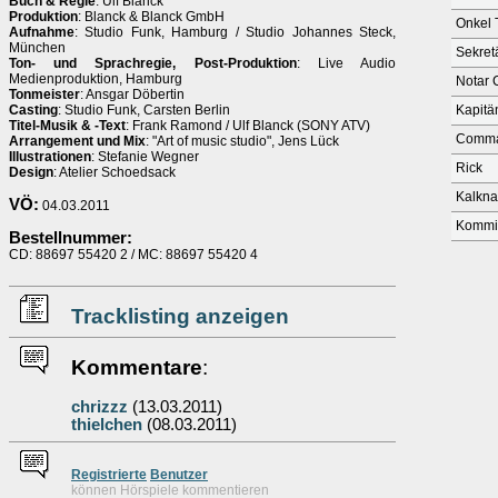
Buch & Regie
: Ulf Blanck
Produktion
: Blanck & Blanck GmbH
Onkel 
Aufnahme
: Studio Funk, Hamburg / Studio Johannes Steck,
München
Sekret
Ton- und Sprachregie, Post-Produktion
: Live Audio
Medienproduktion, Hamburg
Notar 
Tonmeister
: Ansgar Döbertin
Casting
: Studio Funk, Carsten Berlin
Kapitä
Titel-Musik & -Text
: Frank Ramond / Ulf Blanck (SONY ATV)
Comma
Arrangement und Mix
: "Art of music studio", Jens Lück
Illustrationen
: Stefanie Wegner
Rick
Design
: Atelier Schoedsack
Kalkn
VÖ:
04.03.2011
Kommi
Bestellnummer:
CD: 88697 55420 2 / MC: 88697 55420 4
Tracklisting anzeigen
Kommentare
:
chrizzz
(13.03.2011)
thielchen
(08.03.2011)
Re
g
istrierte
Benutzer
können Hörspiele kommentieren