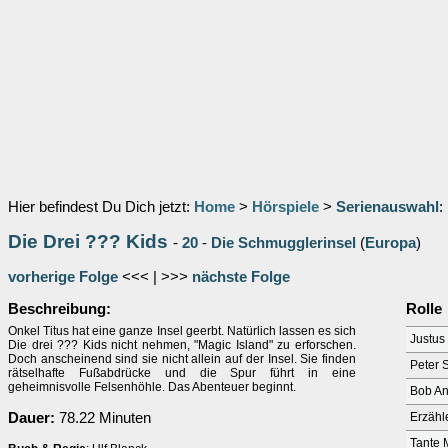
Hier befindest Du Dich jetzt:
Home
>
Hörspiele
>
Serienauswahl
:
Die Drei ??? Kids
-
20
-
Die Schmugglerinsel
(
Europa
)
vorherige Folge
<<< | >>>
nächste Folge
Beschreibung:
Rolle
Onkel Titus hat eine ganze Insel geerbt. Natürlich lassen es sich
Justus
Die drei ??? Kids nicht nehmen, "Magic Island" zu erforschen.
Doch anscheinend sind sie nicht allein auf der Insel. Sie finden
Peter 
rätselhafte Fußabdrücke und die Spur führt in eine
geheimnisvolle Felsenhöhle. Das Abenteuer beginnt.
Bob A
Dauer:
78.22 Minuten
Erzähl
Tante 