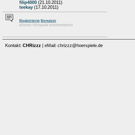
filip4000
(21.10.2011)
teekay
(17.10.2011)
Re
g
istrierte
Benutzer
können Hörspiele kommentieren
Kontakt:
CHRizzz
| eMail: chrizzz@hoerspiele.de