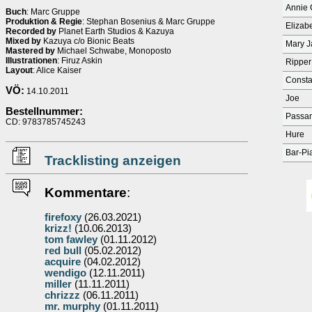
Annie
Buch
: Marc Gruppe
Produktion & Regie
: Stephan Bosenius & Marc Gruppe
Elizabe
Recorded by
Planet Earth Studios & Kazuya
Mixed by
Kazuya c/o Bionic Beats
Mary J
Mastered by
Michael Schwabe, Monoposto
Illustrationen
: Firuz Askin
Ripper
Layout
: Alice Kaiser
Consta
VÖ:
14.10.2011
Joe
Bestellnummer:
Passan
CD: 9783785745243
Hure
Bar-Pi
Tracklisting anzeigen
Kommentare
:
firefoxy
(26.03.2021)
krizz!
(10.06.2013)
tom fawley
(01.11.2012)
red bull
(05.02.2012)
acquire
(04.02.2012)
wendigo
(12.11.2011)
miller
(11.11.2011)
chrizzz
(06.11.2011)
mr. murphy
(01.11.2011)