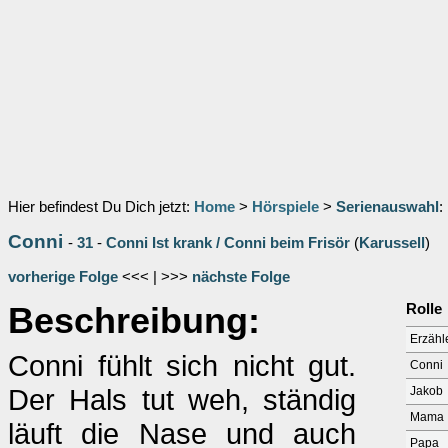
Hier befindest Du Dich jetzt:
Home
>
Hörspiele
>
Serienauswahl
:
Conni
-
31
-
Conni Ist krank / Conni beim Frisör
(
Karussell
)
vorherige Folge
<<< | >>>
nächste Folge
Beschreibung:
Rolle
Erzähl
Conni fühlt sich nicht gut.
Conni
Der Hals tut weh, ständig
Jakob
Mama
läuft die Nase und auch
Papa