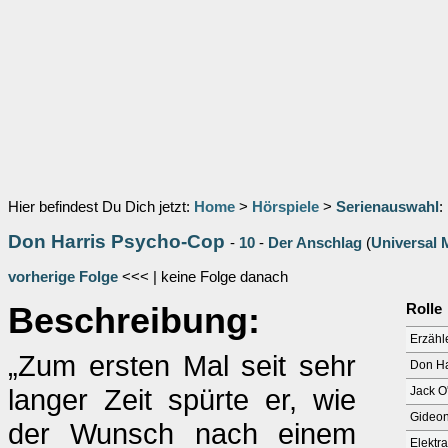
Hier befindest Du Dich jetzt:
Home
>
Hörspiele
>
Serienauswahl
:
Don Harris Psycho-Cop
-
10
-
Der Anschlag
(
Universal 
vorherige Folge
<<< | keine Folge danach
Beschreibung:
Rolle
Erzähl
„Zum ersten Mal seit sehr
Don Ha
langer Zeit spürte er, wie
Jack O
Gideo
der Wunsch nach einem
Elektra