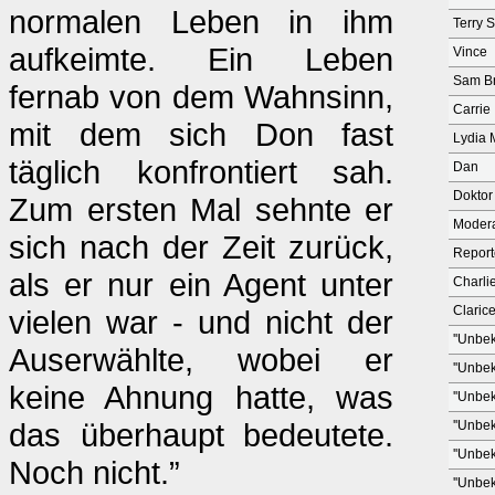
normalen Leben in ihm
Terry 
aufkeimte. Ein Leben
Vince
Sam B
fernab von dem Wahnsinn,
Carrie
mit dem sich Don fast
Lydia 
täglich konfrontiert sah.
Dan
Doktor
Zum ersten Mal sehnte er
Modera
sich nach der Zeit zurück,
Report
als er nur ein Agent unter
Charli
Claric
vielen war - und nicht der
''Unbek
Auserwählte, wobei er
''Unbek
keine Ahnung hatte, was
''Unbek
das überhaupt bedeutete.
''Unbek
''Unbek
Noch nicht.”
''Unbek