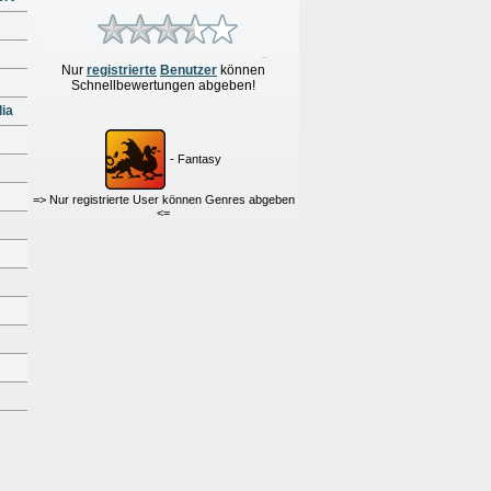
Nur
re
g
istrierte
Benutzer
können
Schnellbewertungen
abgeben!
ia
- Fantasy
=> Nur registrierte User können Genres abgeben
<=