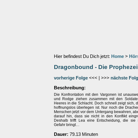
Hier befindest Du Dich jetzt:
Home
>
Hör
Dragonbound - Die Propheze
vorherige Folge
<<< | >>>
nächste Fol
Beschreibung:
Die Konfrontation mit den Vargonen ist unauswei
und Rodge ziehen zusammen mit den Soldaten 
Heeres in die Schlacht. Doch schnell zeigt sich, 
hoffnungslos überlegen ist. Nur noch die Drache
Menschen jetzt vor dem Untergang bewahren, aber
darauf hin, dass sie nicht in den Konflikt eing
Deshalb trifft Lea eine Entscheidung, die sie i
Gefahr bringt…
Dauer:
79.13 Minuten