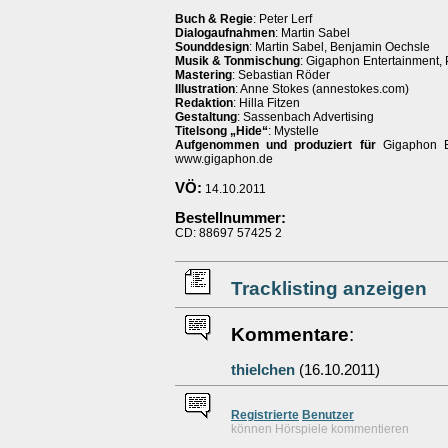
Buch & Regie
: Peter Lerf
Dialogaufnahmen
: Martin Sabel
Sounddesign
: Martin Sabel, Benjamin Oechsle
Musik & Tonmischung
: Gigaphon Entertainment, 
Mastering
: Sebastian Röder
Illustration
: Anne Stokes (annestokes.com)
Redaktion
: Hilla Fitzen
Gestaltung
: Sassenbach Advertising
Titelsong „Hide“
: Mystelle
Aufgenommen und produziert für
Gigaphon En
www.gigaphon.de
VÖ:
14.10.2011
Bestellnummer:
CD: 88697 57425 2
Tracklisting anzeigen
Kommentare
:
thielchen
(16.10.2011)
Re
g
istrierte
Benutzer
können Hörspiele kommentieren