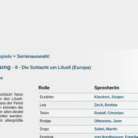
spiele
>
Serienauswahl
:
iung
-
8
-
Die Schlacht um Liluell
(
Europa
)
ge
Rolle
Sprecher/in
chlich! Telon
Erzähler
Kluckert, Jürgen
des Liluell-
dass der Feind
Lea
Zech, Bettina
n könnten die
 alles deutet
Telon
Rudolf, Christian
reifen werden.
n allergrößte
Rodge
Oltmanns, Jann
Dogo
Sabel, Martin
Feadrak
von Nordhausen, Engelb