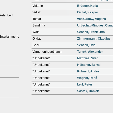
Volante
Brügger, Katja
Veltak
Eichel, Kaspar
Peter Lerf
Tomar
von Gadow, Mogens
Sandrina
Urbschat-Mingues, Claud
Wain
Schenk, Frank Otto
tertainment,
Gildat
Zimmermann, Claudius
Goor
Schenk, Udo
Vargonenhauptmann
Turrek, Alexander
''Unbekannt''
Matthias, Sven
''Unbekannt''
Hölscher, Bernd
''Unbekannt''
Kuhnert, André
''Unbekannt''
Wagner, René
''Unbekannt''
Lerf, Peter
''Unbekannt''
Sostak, Daniela