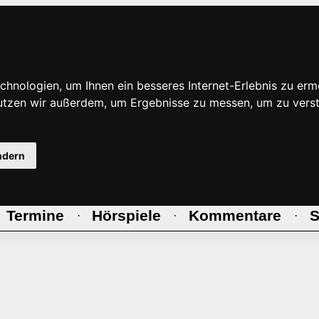
hnologien, um Ihnen ein besseres Internet-Erlebnis zu erm
nutzen wir außerdem, um Ergebnisse zu messen, um zu ve
ndern
Termine
Hörspiele
Kommentare
S
·
·
·