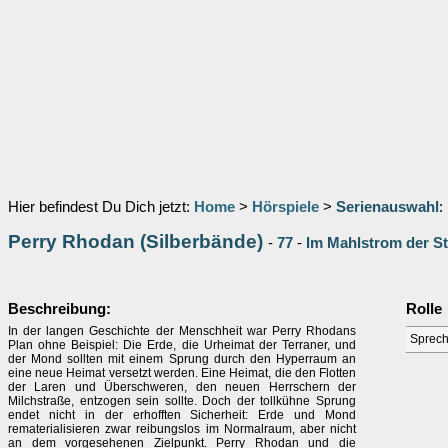
Hier befindest Du Dich jetzt:
Home
>
Hörspiele
>
Serienauswahl
:
Perry Rhodan (Silberbände)
-
77
-
Im Mahlstrom der S
Beschreibung:
Rolle
In der langen Geschichte der Menschheit war Perry Rhodans
Sprech
Plan ohne Beispiel: Die Erde, die Urheimat der Terraner, und
der Mond sollten mit einem Sprung durch den Hyperraum an
eine neue Heimat versetzt werden. Eine Heimat, die den Flotten
der Laren und Überschweren, den neuen Herrschern der
Milchstraße, entzogen sein sollte. Doch der tollkühne Sprung
endet nicht in der erhofften Sicherheit: Erde und Mond
rematerialisieren zwar reibungslos im Normalraum, aber nicht
an dem vorgesehenen Zielpunkt. Perry Rhodan und die