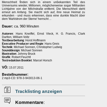
Menschheit finden sich in einem unbekannten Teil des
Universums wieder, Millionen, möglicherweise sogar Milliarden
Lichtjahre von der Milchstraße entfernt. Die Menschheit steht
erneut am Anfang. Sie macht sich auf, ihre neue Heimat zu
erkunden - und muss erkennen, dass eine dunkle Macht über
dem 'Mahlstrom der Sterne' herrscht ...
Dauer:
ca. 960 Minuten
Autoren
: Hans Kneiffel, Ernst Vleck, H. G. Francis, Clark
Darlton, William Voltz
Textbearbeitung
: Horst Hoffmann
Executive Producer und Regie
: Hans Greis
Technik
: Michael Sonnen, Christopher Ludwig
Sounddesign
: Michael Sonnen
Illustration
: Johnny Bruck
Grafik
: Robert Feuchtl
Textredaktion Booklet
: Marcel Horsch
VÖ:
15.07.2011
Bestellnummer:
2 mp3-CD: 978-3-943013-06-1
Tracklisting anzeigen
Kommentare
: