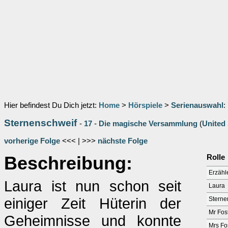
Hier befindest Du Dich jetzt:
Home
>
Hörspiele
>
Serienauswahl
:
Sternenschweif
-
17
-
Die magische Versammlung
(
United
vorherige Folge
<<< | >>>
nächste Folge
Beschreibung:
Rolle
Erzähl
Laura ist nun schon seit
Laura
einiger Zeit Hüterin der
Sterne
Mr Fos
Geheimnisse und konnte
Mrs Fo