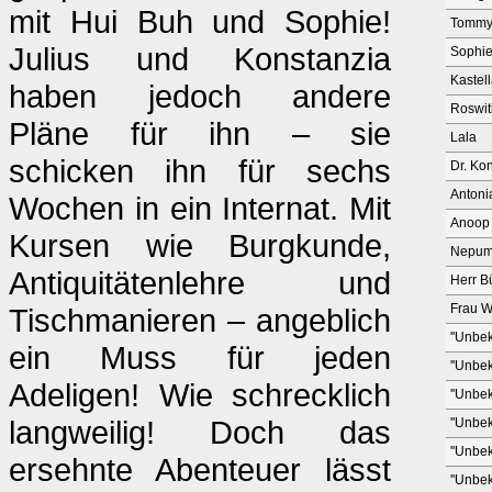
mit Hui Buh und Sophie!
Tomm
Julius und Konstanzia
Sophi
Kastel
haben jedoch andere
Roswi
Pläne für ihn – sie
Lala
schicken ihn für sechs
Dr. Ko
Antoni
Wochen in ein Internat. Mit
Anoop 
Kursen wie Burgkunde,
Nepumu
Antiquitätenlehre und
Herr B
Frau W
Tischmanieren – angeblich
''Unbek
ein Muss für jeden
''Unbek
Adeligen! Wie schrecklich
''Unbek
langweilig! Doch das
''Unbek
''Unbek
ersehnte Abenteuer lässt
''Unbek