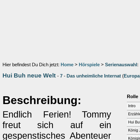
Hier befindest Du Dich jetzt:
Home
>
Hörspiele
>
Serienauswahl
:
Hui Buh neue Welt
-
7
-
Das unheimliche Internat
(
Europa
Beschreibung:
Rolle
Intro
Endlich Ferien! Tommy
Erzähl
freut sich auf ein
Hui Bu
König J
gespenstisches Abenteuer
Königi