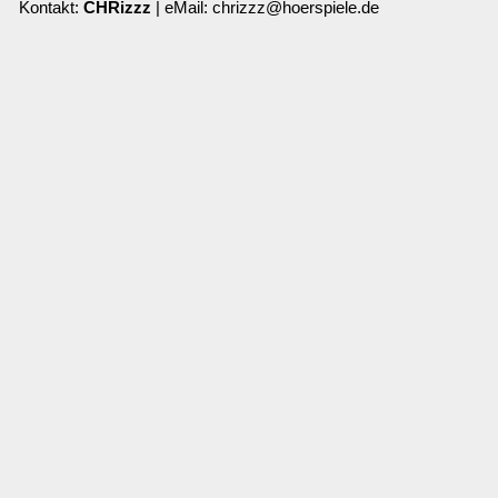
Kontakt:
CHRizzz
| eMail: chrizzz@hoerspiele.de