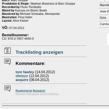
Buch
: Marc Gruppe
Produktion & Regie
: Stephan Bosenius & Marc Gruppe
Marcit
Recorded by
Fluxx-Tonstudio
Mixed by
Kazuya c/o Bionic Beats
Jean 
Mastered by
Michael Schwabe, Monoposto
Illustration
: Firuz Askin
Gola
Layout
: Alice Kaiser
Carolu
VÖ:
07.04.2012
Bestellnummer:
CD: 978-3-7857-4640-0
Tracklisting anzeigen
Kommentare
:
tom fawley
(14.04.2012)
chrizzz
(12.04.2012)
acquire
(08.04.2012)
Re
g
istrierte
Benutzer
können Hörspiele kommentieren