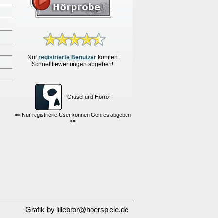
Nur
re
g
istrierte
Benutzer
können
Schnellbewertungen
abgeben!
- Grusel und Horror
=> Nur registrierte User können Genres abgeben
<=
Grafik by lillebror@hoerspiele.de