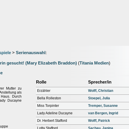
spiele
>
Serienauswahl
:
rin gesucht! (Mary Elizabeth Braddon)
(
Titania Medien
)
ge
Rolle
Sprecher/in
er Mutter zu
Erzähler
Wolff, Christian
Anstellung als
n Haus. Durch
Bella Rolleston
Stoepel, Julia
 Lady Ducayne
Miss Torpinter
Tremper, Susanne
Lady Adeline Ducayne
van Bergen, Ingrid
Dr. Herbert Stafford
Wolff, Patrick
ruppe
Lotta Stafford
Sachau, Janina