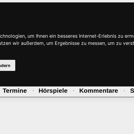
hnologien, um Ihnen ein besseres Internet-Erlebnis zu erm
nutzen wir außerdem, um Ergebnisse zu messen, um zu ve
ndern
Termine
Hörspiele
Kommentare
S
·
·
·