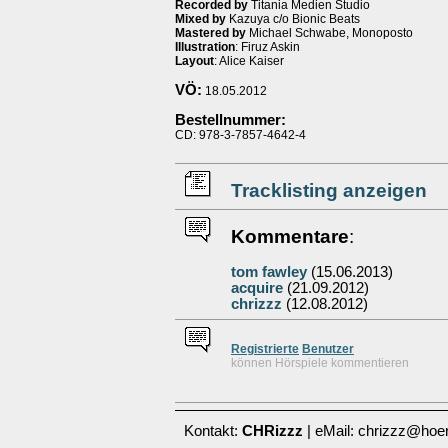
Recorded by
Titania Medien Studio
Mixed by
Kazuya c/o Bionic Beats
Mastered by
Michael Schwabe, Monoposto
Illustration
: Firuz Askin
Layout
: Alice Kaiser
VÖ:
18.05.2012
Bestellnummer:
CD: 978-3-7857-4642-4
Tracklisting anzeigen
Kommentare
:
tom fawley
(15.06.2013)
acquire
(21.09.2012)
chrizzz
(12.08.2012)
Re
g
istrierte
Benutzer
können Hörspiele kommentieren
Kontakt:
CHRizzz
| eMail: chrizzz@hoer