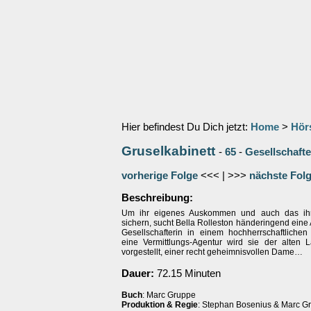
Hier befindest Du Dich jetzt:
Home
>
Hör
Gruselkabinett
-
65
-
Gesellschafte
vorherige Folge
<<< | >>>
nächste Fol
Beschreibung:
Um ihr eigenes Auskommen und auch das ihr
sichern, sucht Bella Rolleston händeringend eine 
Gesellschafterin in einem hochherrschaftliche
eine Vermittlungs-Agentur wird sie der alten
vorgestellt, einer recht geheimnisvollen Dame…
Dauer:
72.15 Minuten
Buch
: Marc Gruppe
Produktion & Regie
: Stephan Bosenius & Marc G