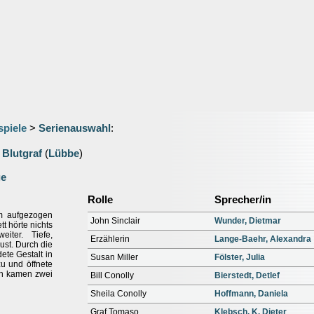
spiele
>
Serienauswahl
:
 Blutgraf
(
Lübbe
)
ge
Rolle
Sprecher/in
am aufgezogen
John Sinclair
Wunder, Dietmar
t hörte nichts
iter. Tiefe,
Erzählerin
Lange-Baehr, Alexandra
st. Durch die
dete Gestalt in
Susan Miller
Fölster, Julia
u und öffnete
en kamen zwei
Bill Conolly
Bierstedt, Detlef
Sheila Conolly
Hoffmann, Daniela
Graf Tomaso
Klebsch, K. Dieter