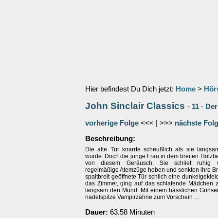
Hier befindest Du Dich jetzt:
Home
>
Hör
John Sinclair Classics
-
11
-
Der
vorherige Folge
<<< | >>>
nächste Fol
Beschreibung:
Die alte Tür knarrte scheußlich als sie langs
wurde. Doch die junge Frau in dem breiten Holzbet
von diesem Geräusch. Sie schlief ruhig we
regelmäßige Atemzüge hoben und senkten ihre Bru
spaltbreit geöffnete Tür schlich eine dunkelgeklei
das Zimmer, ging auf das schlafende Mädchen z
langsam den Mund: Mit einem hässlichen Grins
nadelspitze Vampirzähne zum Vorschein …
Dauer:
63.58 Minuten