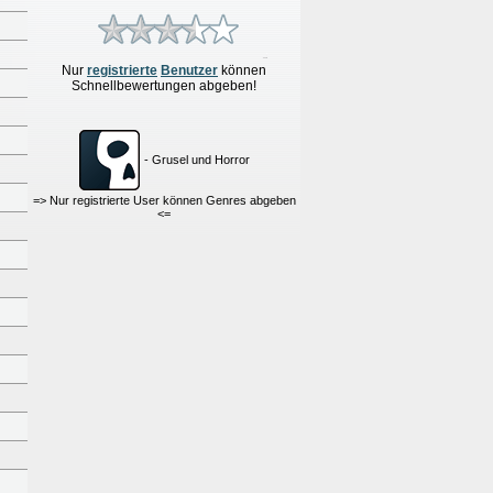
Nur
re
g
istrierte
Benutzer
können
Schnellbewertungen
abgeben!
- Grusel und Horror
=> Nur registrierte User können Genres abgeben
<=