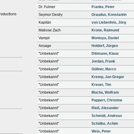
Dr. Fulmer
Franke, Peter
productions
Seymor Destry
Graudus, Konstantin
Kapitän
von Liebenfels, Jörg
Matrose Zach
Krone, Raimund
Vampir
Montoya, Daniel
Ansage
Holdorf, Jürgen
''Unbekannt''
Dittmann, Klaus
''Unbekannt''
Jordan, Frank
''Unbekannt''
Göllner, Marco
''Unbekannt''
Kremp, Jan Gregor
''Unbekannt''
Kreuer, Tim
''Unbekannt''
Mucha, Wolfram
''Unbekannt''
Pappert, Christine
''Unbekannt''
Rieß, Alexander
''Unbekannt''
Schmidt, Andreas
''Unbekannt''
Schülke, Achim
''Unbekannt''
Weis, Peter