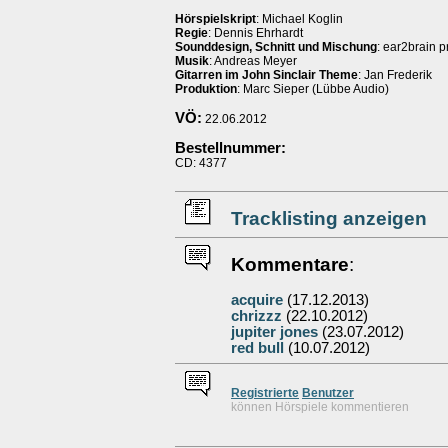
Hörspielskript
: Michael Koglin
Regie
: Dennis Ehrhardt
Sounddesign, Schnitt und Mischung
: ear2brain 
Musik
: Andreas Meyer
Gitarren im John Sinclair Theme
: Jan Frederik
Produktion
: Marc Sieper (Lübbe Audio)
VÖ:
22.06.2012
Bestellnummer:
CD: 4377
Tracklisting anzeigen
Kommentare
:
acquire
(17.12.2013)
chrizzz
(22.10.2012)
jupiter jones
(23.07.2012)
red bull
(10.07.2012)
Re
g
istrierte
Benutzer
können Hörspiele kommentieren