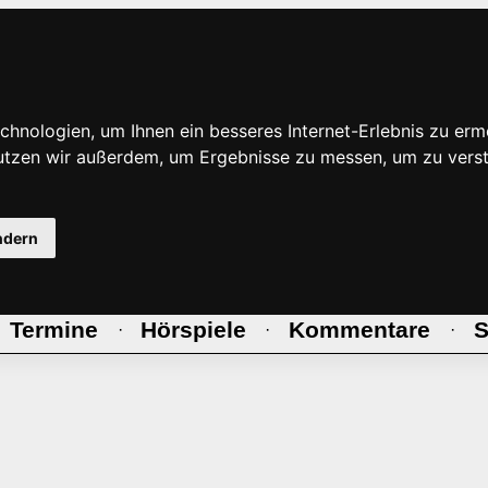
hnologien, um Ihnen ein besseres Internet-Erlebnis zu erm
nutzen wir außerdem, um Ergebnisse zu messen, um zu ve
ndern
Termine
Hörspiele
Kommentare
S
·
·
·