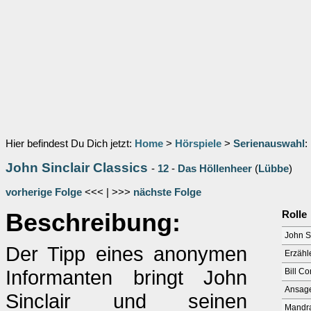
Hier befindest Du Dich jetzt:
Home
>
Hörspiele
>
Serienauswahl
:
John Sinclair Classics
-
12
-
Das Höllenheer
(
Lübbe
)
vorherige Folge
<<< | >>>
nächste Folge
Beschreibung:
Rolle
John S
Der Tipp eines anonymen
Erzähl
Informanten bringt John
Bill Co
Ansag
Sinclair und seinen
Mandr