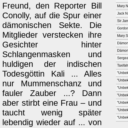
Freund, den Reporter Bill
Mary N
Conolly, auf die Spur einer
Jack N
Sir Ja
dämonischen Sekte. Die
Gordo
Mitglieder verstecken ihre
Mary S
Gesichter hinter
Dämon
Dämon
Schlangenmasken und
Sergea
huldigen der indischen
Taxifah
Todesgöttin Kali ... Alles
''Unbek
''Unbek
nur Mummenschanz und
''Unbek
fauler Zauber ...? Dann
''Unbek
aber stirbt eine Frau – und
''Unbek
taucht wenig später
''Unbek
''Unbek
lebendig wieder auf ... von