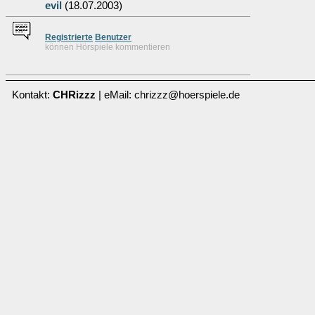
evil
(18.07.2003)
Re
g
istrierte
Benutzer
können Hörspiele kommentieren
Kontakt:
CHRizzz
| eMail: chrizzz@hoerspiele.de