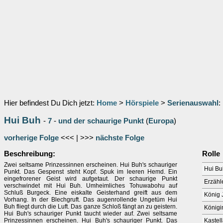
Hier befindest Du Dich jetzt:
Home
>
Hörspiele
>
Serienauswahl
:
Hui Buh
-
7
-
und der schaurige Punkt
(
Europa
)
vorherige Folge
<<< | >>>
nächste Folge
Beschreibung:
Rolle
Zwei seltsame Prinzessinnen erscheinen. Hui Buh's schauriger
Hui Bu
Punkt. Das Gespenst steht Kopf. Spuk im leeren Hemd. Ein
eingefrorener Geist wird aufgetaut. Der schaurige Punkt
Erzähl
verschwindet mit Hui Buh. Umheimliches Tohuwabohu auf
Schluß Burgeck. Eine eiskalte Geisterhand greift aus dem
König J
Vorhang. In der Blechgruft. Das augenrollende Ungetüm Hui
Buh fliegt durch die Luft. Das ganze Schloß fängt an zu geistern.
Königi
Hui Buh's schauriger Punkt taucht wieder auf. Zwei seltsame
Prinzessinnen erscheinen. Hui Buh's schauriger Punkt. Das
Kastel