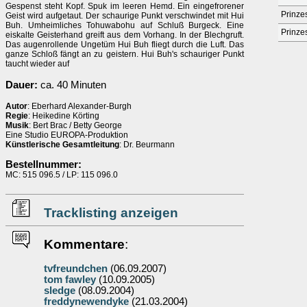
Gespenst steht Kopf. Spuk im leeren Hemd. Ein eingefrorener
Prinzes
Geist wird aufgetaut. Der schaurige Punkt verschwindet mit Hui
Buh. Umheimliches Tohuwabohu auf Schluß Burgeck. Eine
Prinze
eiskalte Geisterhand greift aus dem Vorhang. In der Blechgruft.
Das augenrollende Ungetüm Hui Buh fliegt durch die Luft. Das
ganze Schloß fängt an zu geistern. Hui Buh's schauriger Punkt
taucht wieder auf
Dauer:
ca. 40 Minuten
Autor
: Eberhard Alexander-Burgh
Regie
: Heikedine Körting
Musik
: Bert Brac / Betty George
Eine Studio EUROPA-Produktion
Künstlerische Gesamtleitung
: Dr. Beurmann
Bestellnummer:
MC: 515 096.5 / LP: 115 096.0
Tracklisting anzeigen
Kommentare
:
tvfreundchen
(06.09.2007)
tom fawley
(10.09.2005)
sledge
(08.09.2004)
freddynewendyke
(21.03.2004)