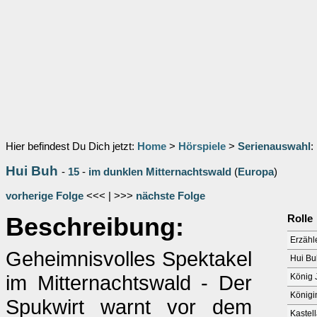
Hier befindest Du Dich jetzt:
Home
>
Hörspiele
>
Serienauswahl
:
Hui Buh
-
15
-
im dunklen Mitternachtswald
(
Europa
)
vorherige Folge
<<< | >>>
nächste Folge
Beschreibung:
Rolle
Erzähl
Geheimnisvolles Spektakel
Hui Bu
im Mitternachtswald - Der
König J
Königi
Spukwirt warnt vor dem
Kastel