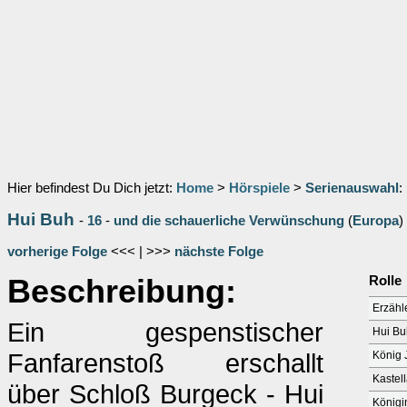
Hier befindest Du Dich jetzt:
Home
>
Hörspiele
>
Serienauswahl
:
Hui Buh
-
16
-
und die schauerliche Verwünschung
(
Europa
)
vorherige Folge
<<< | >>>
nächste Folge
Beschreibung:
Rolle
Erzähl
Ein gespenstischer
Hui Bu
Fanfarenstoß erschallt
König J
Kastel
über Schloß Burgeck - Hui
Königi