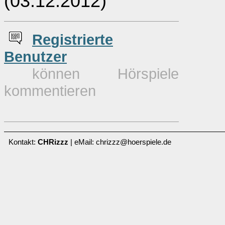
(03.12.2012)
Re
g
istrierte
Benutzer
können Hörspiele
kommentieren
Kontakt:
CHRizzz
| eMail: chrizzz@hoerspiele.de