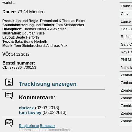
wartet …
Frank 
Dauer:
73.44 Minuten
Cruv
Produktion und Regie
: Dreamland & Thomas Birker
Lance 
Soundabmischung und Endmix
: Tom Steinbrecher
Dialogbuch
: Thomas Birker & Alex Streb
Oda - 
Illustration
: Ugurcan Yüce
Rufus
Layout
: Beate Herforth
Typo & Satz
: Beate Herforth
Gary C
Musik
: Tom Steinbrecher & Andreas Max
Roy Ca
VÖ:
14.12.2012
Phil M
Bestellnummer:
CD: 9783864730153
Nimu B
Zentau
Tracklisting anzeigen
Zentau
Zombie
Kommentare
:
Zombie
Zombie
chrizzz
(03.03.2013)
tom fawley
(06.02.2013)
Zombie
Zombie
Re
g
istrierte
Benutzer
können Hörspiele kommentieren