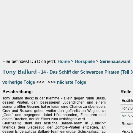
Hier befindest Du Dich jetzt:
Home
>
Hörspiele
>
Serienauswahl
:
Tony Ballard
-
14
-
Das Schiff der Schwarzen Piraten (Teil 3
vorherige Folge
<<< | >>>
nächste Folge
Beschreibung:
Rolle
Tony Ballard steckt in der Klemme - allein gegen Nimu Brass,
Erzähl
dessen Piraten, den besessenen Jugendlichen und einem
seiner größten Gegner, hat er kaum eine Chance zu überleben.
Tony Ba
Cruv und Roxane gehen weiter den gefährlichen Weg durch
„Coor“ und begegnen dabei Höllenhunden, Zentauren und
Mr. Sil
einem Drachen, der Mr. Silver zum Verhängnis wird.
Gleichzeitig steht das restliche Ballard-Team in „Cullkirk“
Roxan
tatenlos dem Siegeszug der Zombie-Piraten entgegen, an
dessen Ende auf das Ballard-Team ein großer Schicksalsschlag
Vicky 