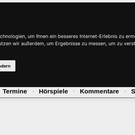
hnologien, um Ihnen ein besseres Internet-Erlebnis zu erm
nutzen wir außerdem, um Ergebnisse zu messen, um zu ve
ndern
Termine
Hörspiele
Kommentare
S
·
·
·