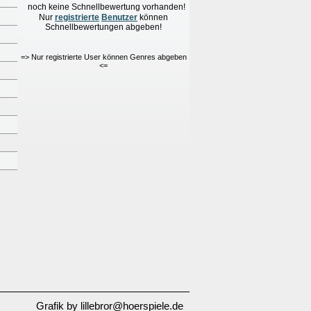
noch keine Schnellbewertung vorhanden!
Nur
re
g
istrierte
Benutzer
können
Schnellbewertungen
abgeben!
=> Nur registrierte User können Genres abgeben
<=
Grafik by lillebror@hoerspiele.de