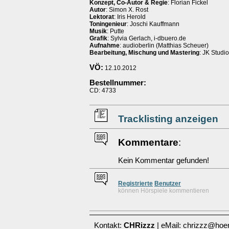
Konzept, Co-Autor & Regie
: Florian Fickel
Autor
: Simon X. Rost
Lektorat
: Iris Herold
Toningenieur
: Joschi Kauffmann
Musik
: Putte
Grafik
: Sylvia Gerlach, i-dbuero.de
Aufnahme
: audioberlin (Matthias Scheuer)
Bearbeitung, Mischung und Mastering
: JK Studio
VÖ:
12.10.2012
Bestellnummer:
CD: 4733
Tracklisting anzeigen
Kommentare
:
Kein Kommentar gefunden!
Re
g
istrierte
Benutzer
können Hörspiele kommentieren
Kontakt:
CHRizzz
| eMail: chrizzz@hoer