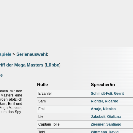
spiele
>
Serienauswahl
:
riff der Mega Masters
(
Lübbe
)
ge
Rolle
Sprecher/in
mmen mit den
Erzähler
Schmidt-Foß, Gerrit
 Masters eine
rden plötzlich
Sam
Richter, Ricardo
 Sam, Emil und
Mega Masters,
Emil
Artajo, Nicolas
t, um das Spy-
Liv
Jakobeit, Giuliana
Captain Tolle
Ziesmer, Santiago
Tobi
Wittmann, David